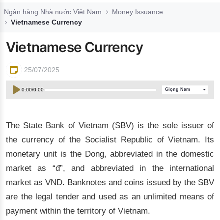
Đào tạo ISO
Ngân hàng Nhà nước Việt Nam
Money Issuance
Vietnamese Currency
Vietnamese Currency
25/07/2025
0:00
/
0:00
Giọng Nam
The State Bank of Vietnam (SBV) is the sole issuer of
the currency of the Socialist Republic of Vietnam. Its
monetary unit is the Dong, abbreviated in the domestic
market as “đ”, and abbreviated in the international
market as VND. Banknotes and coins issued by the SBV
are the legal tender and used as an unlimited means of
payment within the territory of Vietnam.