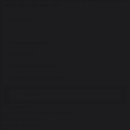
Thủ tướng Phạm Minh Chính tham dự Sự kiện Chuyển đổi số
ngành Ngân hàng năm 2025
About SBV
CPI
Reserve requirement
Interest Rate
Money Market Operations
System of Credit Institutions
Search Bar
LỊCH LÀM VIỆC CỦA BAN LÃNH ĐẠO
CÁC BÀI PHÁT BIỂU