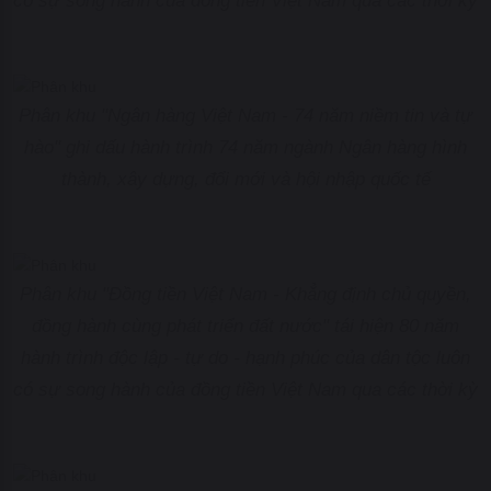
có sự song hành của đồng tiền Việt Nam qua các thời kỳ
Phân khu "Ngân hàng Việt Nam - 74 năm niềm tin và tự
hào" ghi dấu hành trình 74 năm ngành Ngân hàng hình
thành, xây dựng, đổi mới và hội nhập quốc tế
Phân khu "Đồng tiền Việt Nam - Khẳng định chủ quyền,
đồng hành cùng phát triển đất nước" tái hiện 80 năm
hành trình độc lập - tự do - hạnh phúc của dân tộc luôn
có sự song hành của đồng tiền Việt Nam qua các thời kỳ