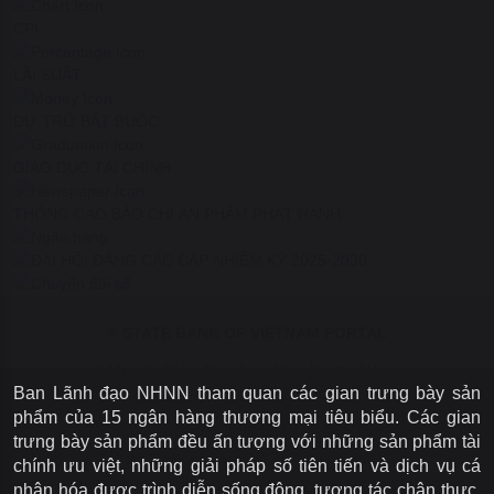
CPI
LÃI SUẤT
DỰ TRỮ BẮT BUỘC
GIÁO DỤC TÀI CHÍNH
THÔNG CÁO BÁO CHÍ
ẤN PHẨM PHÁT HÀNH
© STATE BANK OF VIETNAM PORTAL
Address: 49 Ly Thai To - Hoan Kiem - Hanoi
Ban Lãnh đạo NHNN tham quan các gian trưng bày sản
Webmaster: (84 - 243) 266.9435
phẩm của 15 ngân hàng thương mại tiêu biểu. Các gian
Email: thuongtrucweb@sbv.gov.vn
trưng bày sản phẩm đều ấn tượng với những sản phẩm tài
State Bank hotline: (84 - 243) 936.6306
chính ưu việt, những giải pháp số tiên tiến và dịch vụ cá
Information security: phone number: (+84)84.859.5983, email:
nhân hóa được trình diễn sống động, tương tác chân thực,