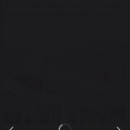
tài chính ưu việt, những giải pháp số tiên tiến và dịch vụ
cá nhân hóa được trình diễn sống động, tương tác chân
thực, công nghệ chạm đến từng giác quan.
Gian triển lãm của ngành Ngân hàng mô phỏng hình