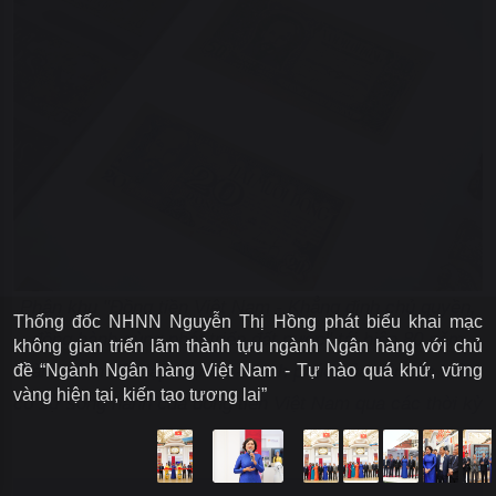
Phân khu "Đồng tiền Việt Nam - Khẳng định chủ quyền,
Thống đốc NHNN Nguyễn Thị Hồng phát biểu khai mạc
đồng hành cùng phát triển đất nước" tái hiện 80 năm
không gian triển lãm thành tựu ngành Ngân hàng với chủ
hành trình độc lập - tự do - hạnh phúc của dân tộc luôn
đề “Ngành Ngân hàng Việt Nam - Tự hào quá khứ, vững
vàng hiện tại, kiến tạo tương lai”
có sự song hành của đồng tiền Việt Nam qua các thời kỳ