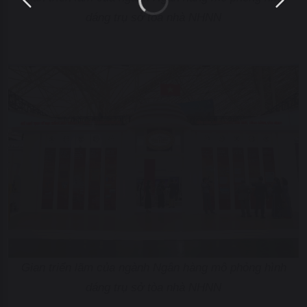
dáng trụ sở tòa nhà NHNN
Gian triển lãm của ngành Ngân hàng mô phỏng hình
dáng trụ sở tòa nhà NHNN