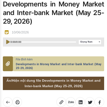
Developments in Money Market
Đào tạo ISO
and Inter-bank Market (May 25-
29, 2026)
10/06/2026
0:00
/
0:00
Giọng Nam
Developments in Money Market and Inter-bank Market (May
25-29, 2026)
Ẩn/Hiện nội dung file Developments in Money Market and
Inter-bank Market (May 25-29, 2026)