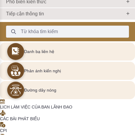
Phổ biến kiến thức
Tiếp cận thông tin
Thanh Tìm kiếm
Danh bạ liên hệ
Phản ánh kiến nghị
Đường dây nóng
LỊCH LÀM VIỆC CỦA BAN LÃNH ĐẠO
CÁC BÀI PHÁT BIỂU
CPI