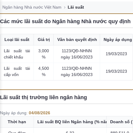
Đào tạo ISO
Ngân hàng Nhà nước Việt Nam
Lãi suất
Các mức lãi suất do Ngân hàng Nhà nước quy định
Loại lãi suất
Giá trị
Văn bản quyết định
Ngày áp dụng
Lãi suất tái
3,000
1123/QĐ-NHNN
19/03/2023
chiết khấu
%
ngày 16/06/2023
Lãi suất tái
4,500
1123/QĐ-NHNN
19/03/2023
cấp vốn
%
ngày 16/06/2023
Lãi suất thị trường liên ngân hàng
Ngày áp dụng:
04/08/2026
Thời hạn
Lãi suất BQ liên Ngân hàng (% năm)
Doanh số (
Qua đêm
6,32
889,511,0