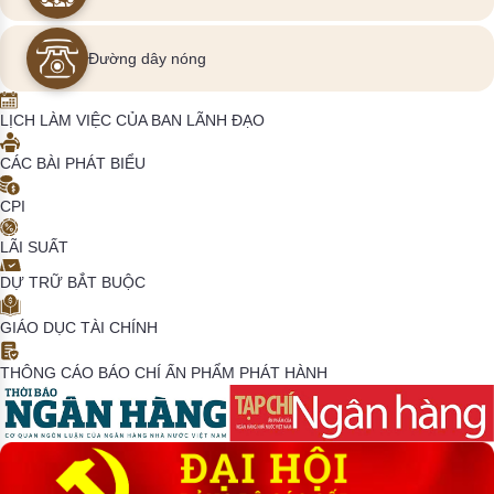
Đường dây nóng
LỊCH LÀM VIỆC CỦA BAN LÃNH ĐẠO
CÁC BÀI PHÁT BIỂU
CPI
LÃI SUẤT
DỰ TRỮ BẮT BUỘC
GIÁO DỤC TÀI CHÍNH
THÔNG CÁO BÁO CHÍ
ẤN PHẨM PHÁT HÀNH