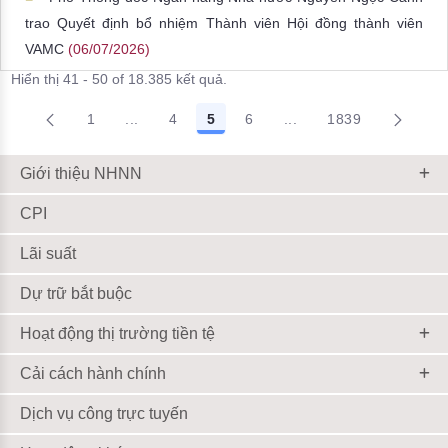
trao Quyết định bổ nhiệm Thành viên Hội đồng thành viên
VAMC
(06/07/2026)
Hiển thị 41 - 50 of 18.385 kết quả.
1
...
4
5
6
...
1839
Trang trung gian Use TAB to navigate.
Trang trung gian Use T
Giới thiệu NHNN
CPI
Lãi suất
Dự trữ bắt buộc
Hoạt động thị trường tiền tệ
Cải cách hành chính
Dịch vụ công trực tuyến