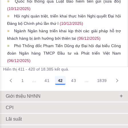
Quốc hội thông qua Luật Bảo hiểm tiền gửi (sửa đổi)
(10/12/2025)
Hội nghị quán triệt, triển khai thực hiện Nghị quyết Đại hội
Đảng bộ Chính phủ lần thứ I
(10/12/2025)
Ngành Ngân hàng triển khai kịp thời các giải pháp hỗ trợ
khách hàng bị ảnh hưởng bởi thiên tai
(06/12/2025)
Phó Thống đốc Phạm Tiến Dũng dự Đại hội đại biểu Công
đoàn Ngân hàng TMCP Đầu tư và Phát triển Việt Nam
(06/12/2025)
Hiển thị 411 - 420 of 18.385 kết quả.
1
...
41
42
43
...
1839
Trang trung gian Use TAB to navigate.
Trang trung gian Use
Giới thiệu NHNN
CPI
Lãi suất