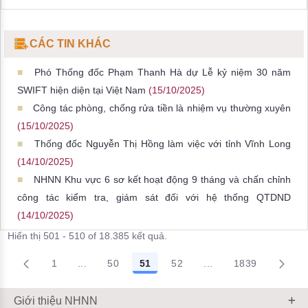
CÁC TIN KHÁC
Phó Thống đốc Phạm Thanh Hà dự Lễ kỷ niệm 30 năm
SWIFT hiện diện tại Việt Nam
(15/10/2025)
Công tác phòng, chống rửa tiền là nhiệm vụ thường xuyên
(15/10/2025)
Thống đốc Nguyễn Thị Hồng làm việc với tỉnh Vĩnh Long
(14/10/2025)
NHNN Khu vực 6 sơ kết hoạt động 9 tháng và chấn chỉnh
công tác kiểm tra, giám sát đối với hệ thống QTDND
(14/10/2025)
Hiển thị 501 - 510 of 18.385 kết quả.
1
...
50
51
52
...
1839
Trang trung gian Use TAB to navigate.
Trang trung gian Use
Giới thiệu NHNN