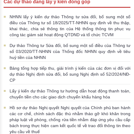
Các dự thảo đang lấy ý kiến đóng góp
Đào tạo ISO
NHNN lấy ý kiến dự thảo Thông tư sửa đổi, bổ sung một số
điều của Thông tư số 18/2025/TT-NHNN quy định về thu thập,
khai thác, chia sẻ thông tin của Hệ thống thông tin phục vụ
công tác giám sát hoạt động QTDND và tổ chức TCVM
Dự thảo Thông tư Sửa đổi, bổ sung một số điều của Thông tư
số 03/2020/TT-NHNN của Thống đốc NHNN quy định về tiêu
huỷ tiền của NHNN
Bảng tổng hợp tiếp thu, giải trình ý kiến của các đơn vị đối với
dự thảo Nghị định sửa đổi, bổ sung Nghị định số 52/2024/NĐ-
CP
Lấy ý kiến dự thảo Thông tư hướng dẫn hoạt động thanh toán,
chuyển tiền cho các giao dịch chuyển khẩu hàng hóa
Hồ sơ dự thảo Nghị quyết Nghị quyết của Chính phủ ban hành
các cơ chế, chính sách đặc thù nhằm tháo gỡ khó khăn trong
pháp luật về phòng, chống rửa tiền nhằm đáp ứng yêu cầu cấp
bách trong thực hiện cam kết quốc tế về trao đổi thông tin theo
yêu cầu về thuế