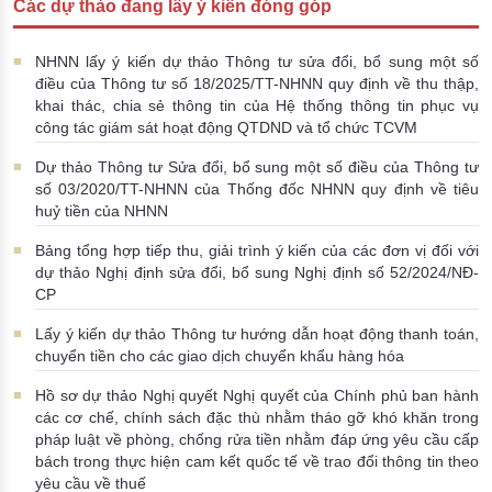
Các dự thảo đang lấy ý kiến đóng góp
Đào tạo ISO
NHNN lấy ý kiến dự thảo Thông tư sửa đổi, bổ sung một số
điều của Thông tư số 18/2025/TT-NHNN quy định về thu thập,
khai thác, chia sẻ thông tin của Hệ thống thông tin phục vụ
công tác giám sát hoạt động QTDND và tổ chức TCVM
Dự thảo Thông tư Sửa đổi, bổ sung một số điều của Thông tư
số 03/2020/TT-NHNN của Thống đốc NHNN quy định về tiêu
huỷ tiền của NHNN
Bảng tổng hợp tiếp thu, giải trình ý kiến của các đơn vị đối với
dự thảo Nghị định sửa đổi, bổ sung Nghị định số 52/2024/NĐ-
CP
Lấy ý kiến dự thảo Thông tư hướng dẫn hoạt động thanh toán,
chuyển tiền cho các giao dịch chuyển khẩu hàng hóa
Hồ sơ dự thảo Nghị quyết Nghị quyết của Chính phủ ban hành
các cơ chế, chính sách đặc thù nhằm tháo gỡ khó khăn trong
pháp luật về phòng, chống rửa tiền nhằm đáp ứng yêu cầu cấp
bách trong thực hiện cam kết quốc tế về trao đổi thông tin theo
yêu cầu về thuế