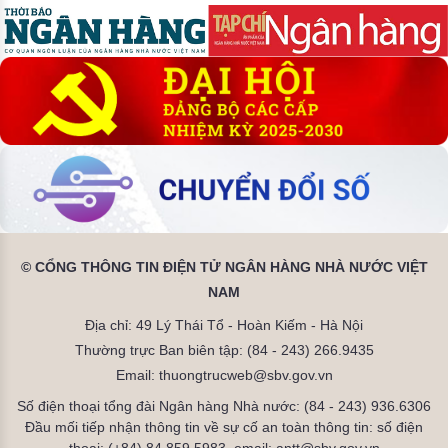
© CỔNG THÔNG TIN ĐIỆN TỬ NGÂN HÀNG NHÀ NƯỚC VIỆT
NAM
Địa chỉ: 49 Lý Thái Tổ - Hoàn Kiếm - Hà Nội
Thường trực Ban biên tập: (84 - 243) 266.9435
Email: thuongtrucweb@sbv.gov.vn
Số điện thoại tổng đài Ngân hàng Nhà nước: (84 - 243) 936.6306
Đầu mối tiếp nhận thông tin về sự cố an toàn thông tin: số điện
thoại: (+84) 84.859.5983, email: antt@sbv.gov.vn