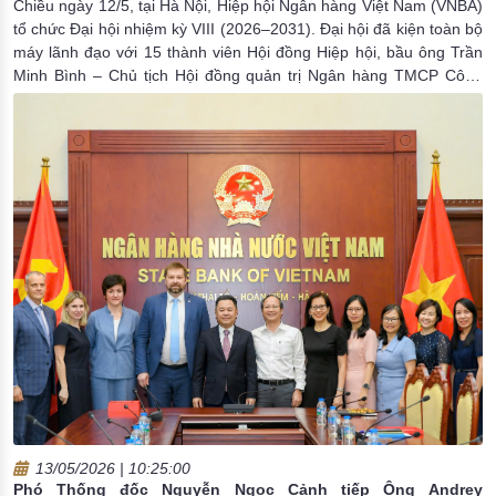
Chiều ngày 12/5, tại Hà Nội, Hiệp hội Ngân hàng Việt Nam (VNBA)
tổ chức Đại hội nhiệm kỳ VIII (2026–2031). Đại hội đã kiện toàn bộ
máy lãnh đạo với 15 thành viên Hội đồng Hiệp hội, bầu ông Trần
Minh Bình – Chủ tịch Hội đồng quản trị Ngân hàng TMCP Công
thương Việt Nam (VietinBank) – giữ chức Chủ tịch Hội đồng Hiệp
hội nhiệm kỳ VIII; nguyên Phó Thống đốc Thường trực Ngân hàng
Nhà nước Việt Nam Đào Minh Tú đảm nhiệm chức vụ Phó Chủ
tịch kiêm Tổng Thư ký.
13/05/2026 | 10:25:00
Phó Thống đốc Nguyễn Ngọc Cảnh tiếp Ông Andrey