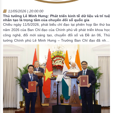
11/05/2026 | 20:00:00
Thủ tướng Lê Minh Hưng: Phát triển kinh tế dữ liệu và trí tuệ
nhân tạo là trọng tâm của chuyển đổi số quốc gia
Chiều ngày 11/5/2026, phát biểu chỉ đạo tại phiên họp lần thứ ba
năm 2026 của Ban Chỉ đạo của Chính phủ về phát triển khoa học
công nghệ, đổi mới sáng tạo, chuyển đổi số và Đề án 06, Thủ
tướng Chính phủ Lê Minh Hưng – Trưởng Ban Chỉ đạo đã nhấn
mạnh một trong những nhiệm vụ quan trọng là tập trung phát triển
đồng bộ hạ tầng số, chuyển đổi số toàn diện; bảo đảm kết nối,
chia sẻ dữ liệu thông suốt, nâng cao hiệu lực, hiệu quả quản trị
quốc gia, tạo thuận lợi tối đa cho người dân, doanh nghiệp; phát
triển kinh tế dữ liệu và trí tuệ nhân tạo là trọng tâm của chuyển đổi
số quốc gia.