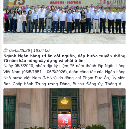
05/05/2026 | 18:04:00
Ngành Ngân hàng tri ân cội nguồn, tiếp bước truyền thống
75 năm hào hùng xây dựng và phát triển
Ngày 05/5/2026, nhân dịp kỷ niệm 75 năm thành lập Ngân hàng
Việt Nam (06/5/1951 – 06/5/2026), đoàn công tác của Ngân hàng
Nhà nước Việt Nam (NHNN) do đồng chí Phạm Đức Ấn, Ủy viên
Ban Chấp hành Trung ương Đảng, Bí thư Đảng ủy, Thống đốc
NHNN làm Trưởng đoàn đã tổ chức chuyến về nguồn ý nghĩa,
dâng hương, dâng hoa tại các khu di tích lịch sử quan trọng gắn
liền với sự hình thành và phát triển của Ngành, thể hiện đạo lý
“uống nước nhớ nguồn”, tri ân các thế hệ đi trước.