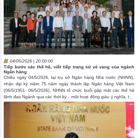
04/05/2026 | 20:00:00
Tiếp bước các thế hệ, viết tiếp trang sử vẻ vang của ngành
Ngân hàng
Chiều ngày 04/5/2026, tại trụ sở Ngân hàng Nhà nước (NHNN),
nhân dịp kỷ niệm 75 năm ngày thành lập Ngân hàng Việt Nam
(06/5/1951- 06/5/2026), NHNN tổ chức buổi gặp mặt các thế hệ
lãnh đạo Ngành qua các thời kỳ - một hoạt động giàu ý nghĩa, thể
hiện truyền thống “uống nước nhớ nguồn”, tri ân và phát huy giá trị
lịch sử vẻ vang của ngành Ngân hàng.