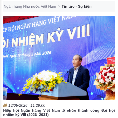
Đào tạo ISO
Ngân hàng Nhà nước Việt Nam
Tin tức - Sự kiện
13/05/2026 | 11:29:00
Hiệp hội Ngân hàng Việt Nam tổ chức thành công Đại hội
nhiệm kỳ VIII (2026–2031)