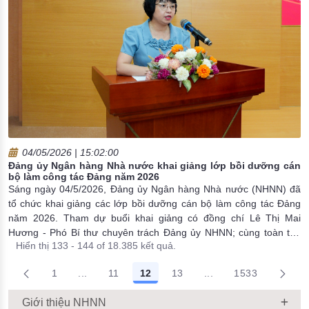
04/05/2026 | 15:02:00
Đảng ủy Ngân hàng Nhà nước khai giảng lớp bồi dưỡng cán
bộ làm công tác Đảng năm 2026
Sáng ngày 04/5/2026, Đảng ủy Ngân hàng Nhà nước (NHNN) đã
tổ chức khai giảng các lớp bồi dưỡng cán bộ làm công tác Đảng
năm 2026. Tham dự buổi khai giảng có đồng chí Lê Thị Mai
Hương - Phó Bí thư chuyên trách Đảng ủy NHNN; cùng toàn thể
Hiển thị 133 - 144 of 18.385 kết quả.
cán bộ làm công tác Đảng tại các đơn vị trực thuộc. Giảng viên là
Tiến sĩ Nguyễn Thị Thanh Bình - Phó Viện trưởng Viện Xây dựng
1
...
11
12
13
...
1533
Đảng, Học viện Chính trị Quốc gia Hồ Chí Minh.
Trang trung gian Use TAB to navigate.
Trang trung gian Use 
Giới thiệu NHNN