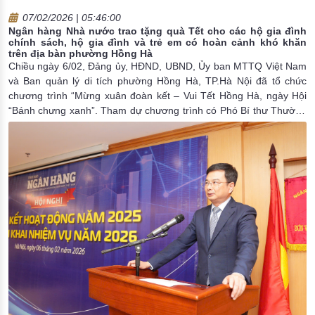
07/02/2026 | 05:46:00
Ngân hàng Nhà nước trao tặng quà Tết cho các hộ gia đình
chính sách, hộ gia đình và trẻ em có hoàn cảnh khó khăn
trên địa bàn phường Hồng Hà
Chiều ngày 6/02, Đảng ủy, HĐND, UBND, Ủy ban MTTQ Việt Nam
và Ban quản lý di tích phường Hồng Hà, TP.Hà Nội đã tổ chức
chương trình “Mừng xuân đoàn kết – Vui Tết Hồng Hà, ngày Hội
“Bánh chưng xanh”. Tham dự chương trình có Phó Bí thư Thường
trực Thành ủy Hà Nội Nguyễn Văn Phong; đại diện lãnh đạo cấp
ủy, chính quyền, các tổ chức đoàn thể và nhân dân Phường Hồng
Hà. Về phía Ngân hàng Nhà nước Việt Nam (NHNN) có ông
Nguyễn Đình Vinh, Chánh Văn phòng NHNN cùng đại diện lãnh
đạo một số NHTM trên địa bàn.