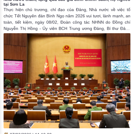
tại Sơn La
Thực hiện chủ trương, chỉ đạo của Đảng, Nhà nước về việc tổ
chức Tết Nguyên đán Bính Ngọ năm 2026 vui tươi, lành mạnh, an
toàn, tiết kiệm, ngày 08/02, Đoàn công tác NHNN do Đồng chí
Nguyễn Thị Hồng - Ủy viên BCH Trung ương Đảng, Bí thư Đảng
ủy, Thống đốc Ngân hàng Nhà nước Việt Nam (NHNN) làm
Trưởng đoàn đến thăm, tặng quà các đối tượng chính sách, các
hộ nghèo tại một số xã của tỉnh Sơn La.