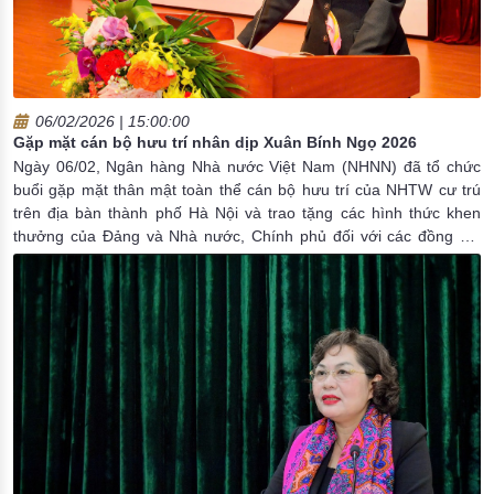
06/02/2026 | 15:00:00
Gặp mặt cán bộ hưu trí nhân dịp Xuân Bính Ngọ 2026
Ngày 06/02, Ngân hàng Nhà nước Việt Nam (NHNN) đã tổ chức
buổi gặp mặt thân mật toàn thể cán bộ hưu trí của NHTW cư trú
trên địa bàn thành phố Hà Nội và trao tặng các hình thức khen
thưởng của Đảng và Nhà nước, Chính phủ đối với các đồng chí
nguyên lãnh đạo NHNN, lãnh đạo các Vụ, Cục qua các thời kỳ đã
có những đóng góp lâu dài đối với ngành Ngân hàng.