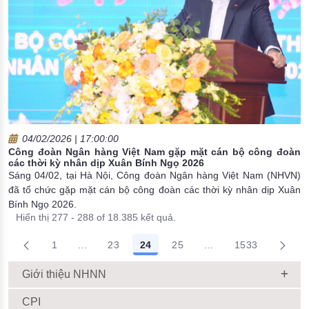
04/02/2026 | 17:00:00
Công đoàn Ngân hàng Việt Nam gặp mặt cán bộ công đoàn
các thời kỳ nhân dịp Xuân Bính Ngọ 2026
Sáng 04/02, tại Hà Nội, Công đoàn Ngân hàng Việt Nam (NHVN)
đã tổ chức gặp mặt cán bộ công đoàn các thời kỳ nhân dịp Xuân
Bính Ngọ 2026.
Hiển thị 277 - 288 of 18.385 kết quả.
1
...
23
24
25
...
1533
Trang trung gian Use TAB to navigate.
Trang trung gian Use
Giới thiệu NHNN
CPI