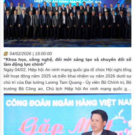
04/02/2026 | 19:00:00
“Khoa học, công nghệ, đổi mới sáng tạo và chuyển đổi số
làm động lực chính”
Ngày 04/02, Hiệp hội An ninh mạng quốc gia tổ chức Hội nghị tổng
kết hoạt động năm 2025 và triển khai nhiệm vụ năm 2026 dưới sự
chủ trì của Đại tướng Lương Tam Quang - Ủy viên Bộ Chính trị, Bộ
trưởng Bộ Công an, Chủ tịch Hiệp hội An ninh mạng quốc gia.
Nhấn mạnh định hướng lớn từ Đại hội XIV của Đảng với yêu cầu
“xác lập mô hình tăng trưởng mới, lấy khoa học, công nghệ, đổi
mới sáng tạo và chuyển đổi số làm động lực chính”, Đại tướng
Lương Tam Quang cho rằng đây vừa là trách nhiệm lớn, vừa là cơ
hội lịch sử đối với Hiệp hội An ninh mạng quốc gia và từng hội
viên.