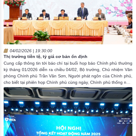
04/02/2026 | 19:30:00
Thị trường tiền tệ, tỷ giá cơ bản ổn định
Cung cấp thông tin tới báo chí tại buổi họp báo Chính phủ thường
kỳ tháng 01/2026 diễn ra chiều 04/02, Bộ trưởng, Chủ nhiệm Văn
phòng Chính phủ Trần Văn Sơn, Người phát ngôn của Chính phủ,
cho biết tại phiên họp Chính phủ cùng ngày, Chính phủ thống nhất
đánh giá kinh tế vĩ mô tiếp tục ổn định, lạm phát được kiểm soát,
các cân đối lớn được bảo đảm; thị trường tiền tệ, tỉ giá cơ bản ổn
định.