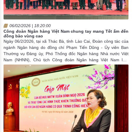
06/02/2026 | 18:20:00
Công đoàn Ngân hàng Việt Nam chung tay mang Tết ấm đến
đồng bào vùng cao
Ngày 06/2/2026, tại xã Thác Bà, tỉnh Lào Cai, Đoàn công tác của
ngành Ngân hàng do đồng chí Phạm Tiến Dũng - Ủy viên Ban
Thường vụ Đảng ủy, Phó Thống đốc Ngân hàng Nhà nước Việt
Nam (NHNN), Chủ tịch Công đoàn Ngân hàng Việt Nam làm
Trưởng đoàn đã phối hợp với chính quyền địa phương tổ chức
Chương trình thăm hỏi, tặng quà các gia đình chính sách, người
có công, hộ nghèo và trao an sinh xã hội tại tỉnh Lào Cai.