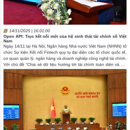
14/11/2025 | 16:01:00
Open API: Trục kết nối mới của hệ sinh thái tài chính số Việt
Nam
Ngày 14/11 tại Hà Nội, Ngân hàng Nhà nước Việt Nam (NHNN) tổ
chức Sự kiện Kết nối Fintech quy tụ đại diện các tổ chức quốc tế,
cơ quan quản lý, ngân hàng và doanh nghiệp công nghệ tài chính.
Với chủ đề “Chia sẻ dữ liệu hướng tới tài chính toàn diện và đổi
mới”, sự kiện trở thành diễn đàn đối thoại quan trọng về tương lai
của ngân hàng mở tại Việt Nam, với việc Open API (Giao diện Lập
trình Ứng dụng Mở) được xem là hạ tầng kết nối then chốt của
nền kinh tế số.