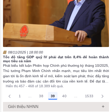
08/11/2025 | 18:00:00
Tốc độ tăng GDP quý IV phải đạt trên 8,4% để hoàn thành
mục tiêu cả năm
Phát biểu kết luận Phiên họp Chính phủ thường kỳ tháng 10/2025,
Thủ tướng Phạm Minh Chính nhấn mạnh, mục tiêu lớn nhất thời
gian tới là ổn định kinh tế vĩ mô, kiểm soát lạm phát, thúc đẩy tăng
trưởng và bảo đảm các cân đối lớn của nền kinh tế. Để đạt tăng
Hiển thị 457 - 468 of 18.389 kết quả.
trưởng cả năm trên 8%, tốc độ tăng GDP quý IV cần đạt ít nhất
8,4%.
1
...
38
39
40
...
1533
Trang trung gian Use TAB to navigate.
Trang trung gian Use
Giới thiệu NHNN