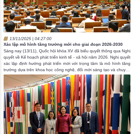
13/11/2025 | 04:27:00
Xác lập mô hình tăng trưởng mới cho giai đoạn 2026-2030
Sáng nay (13/11), Quốc hội khóa XV đã biểu quyết thông qua Nghị
quyết về Kế hoạch phát triển kinh tế - xã hội năm 2026. Nghị quyết
xác lập định hướng phát triển mới với trọng tâm là mô hình tăng
trưởng dựa trên khoa học công nghệ, đổi mới sáng tạo và chuyển
đổi số, đồng thời quán triệt yêu cầu giữ vững ổn định vĩ mô, nâng
cao chất lượng thể chế, hoàn thiện kết cấu hạ tầng và phát huy
mạnh mẽ sức mạnh nội lực của nền kinh tế.