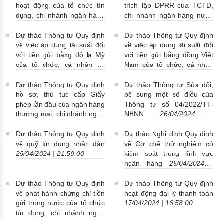
hoạt động của tổ chức tín
trích lập DPRR của TCTD,
dụng, chi nhánh ngân hàng
chi nhánh ngân hàng nước
nước ngoài
02/05/2024 |
ngoài
02/05/2024 | 17:45:00
17:52:00
Dự thảo Thông tư Quy định
Dự thảo Thông tư Quy định
về việc áp dụng lãi suất đối
về việc áp dụng lãi suất đối
với tiền gửi bằng đô la Mỹ
với tiền gửi bằng đồng Việt
của tổ chức, cá nhân tại
Nam của tổ chức, cá nhân
TCTD, chi nhánh ngân hàng
tại tổ chức tín dụng, chi
nước ngoài
26/04/2024 |
nhánh ngân hàng nước
Dự thảo Thông tư Quy định
Dự thảo Thông tư Sửa đổi,
20:51:00
ngoài
26/04/2024 | 16:25:00
hồ sơ, thủ tục cấp Giấy
bổ sung một số điều của
phép lần đầu của ngân hàng
Thông tư số 04/2022/TT-
thương mại, chi nhánh ngân
NHNN
26/04/2024 |
hàng nước ngoài, văn
16:14:00
phòng đại diện nước ngoài
Dự thảo Thông tư Quy định
Dự thảo Nghị định Quy định
26/04/2024 | 16:14:00
về quỹ tín dụng nhân dân
về Cơ chế thử nghiệm có
25/04/2024 | 21:59:00
kiểm soát trong lĩnh vực
ngân hàng
25/04/2024 |
21:02:00
Dự thảo Thông tư Quy định
Dự thảo Thông tư Quy định
về phát hành chứng chỉ tiền
hoạt động đại lý thanh toán
gửi trong nước của tổ chức
17/04/2024 | 16:58:00
tín dụng, chi nhánh ngân