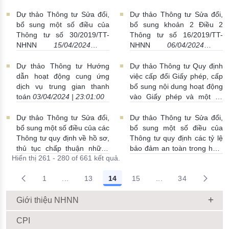
hàng nước ngoài
25/04/2024 | 20:52:00
Dự thảo Thông tư Sửa đổi,
Dự thảo Thông tư Sửa đổi,
bổ sung một số điều của
bổ sung khoản 2 Điều 2
Thông tư số 30/2019/TT-
Thông tư số 16/2019/TT-
NHNN
15/04/2024 |
NHNN
06/04/2024 |
16:10:00
00:07:00
Dự thảo Thông tư Hướng
Dự thảo Thông tư Quy định
dẫn hoạt động cung ứng
việc cấp đổi Giấy phép, cấp
dịch vụ trung gian thanh
bổ sung nội dung hoạt động
toán
03/04/2024 | 23:01:00
vào Giấy phép và một số
quy định về tổ chức, hoạt
động của NHTM, chi nhánh
Dự thảo Thông tư Sửa đổi,
Dự thảo Thông tư Sửa đổi,
ngân hàng nước ngoài,
bổ sung một số điều của các
bổ sung một số điều của
VPĐD
28/03/2024 | 00:32:00
Thông tư quy định về hồ sơ,
Thông tư quy định các tỷ lệ
thủ tục chấp thuận những
bảo đảm an toàn trong hoạt
Hiển thị 261 - 280 of 661 kết quả.
thay đổi và mạng lưới hoạt
động của tổ chức tài chính vi
động của tổ chức tín dụng
mô
23/03/2024 | 00:12:00
1
...
13
14
15
...
34
phi ngân hàng
28/03/2024 |
Trang trung gian Use TAB to navigate.
Trang trung gian Us
00:00:00
Giới thiệu NHNN
CPI