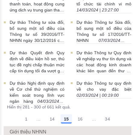
thanh toán, hoạt động cung
tổ chức tài chính vi mô
ứng dịch vụ trung gian thanh
14/03/2024 | 23:27:00
toán
14/03/2024 | 23:27:00
Dự thảo Thông tư sửa đổi,
Dự thảo Thông tư Sửa đổi,
bổ sung một số điều của
bổ sung một số điều của
Thông tư số 39/2016/TT-
Thông tư số 17/2016/TT-
NHNN ngày 30/12/2016 của
NHNN
07/03/2024 |
Thống đốc NHNN quy định
23:36:00
về hoạt động cho vay của
Dự thảo Quyết định Quy
Dự thảo Thông tư Quy định
TCTD, chi nhánh ngân hàng
định về điều kiện hồ sơ, thủ
về nghiệp vụ thư tín dụng và
nước ngoài đối với khách
tục đề nghị chấp thuận mức
các hoạt động kinh doanh
hàng
08/03/2024 | 22:43:00
cấp tín dụng tối đa vượt giới
khác liên quan đến thư tín
hạn của TCTD, chi nhánh
dụng
07/03/2024 | 23:26:00
ngân hàng nước ngoài
Dự thảo Nghị định quy định
Dự thảo Thông tư quy định
07/03/2024 | 23:26:00
về Cơ chế thử nghiệm có
về cho vay đặc biệt
kiểm soát trong lĩnh vực
02/03/2024 | 00:19:00
ngân hàng
04/03/2024 |
Hiển thị 281 - 300 of 661 kết quả.
21:03:00
1
...
14
15
16
...
34
Trang trung gian Use TAB to navigate.
Trang trung gian Us
Giới thiệu NHNN