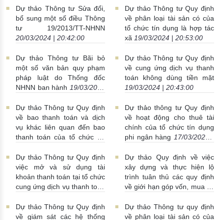
Dự thảo Thông tư Sửa đổi,
Dự thảo Thông tư Quy định
bổ sung một số điều Thông
về phân loại tài sản có của
tư 19/2013/TT-NHNN
tổ chức tín dụng là hợp tác
20/03/2024 | 20:42:00
xã
19/03/2024 | 20:53:00
Dự thảo Thông tư Bãi bỏ
Dự thảo Thông tư Quy định
một số văn bản quy phạm
về cung ứng dịch vụ thanh
pháp luật do Thống đốc
toán không dùng tiền mặt
NHNN ban hành
19/03/2024
19/03/2024 | 20:43:00
| 20:43:00
Dự thảo Thông tư Quy định
Dự thảo thông tư Quy định
về bao thanh toán và dịch
về hoạt động cho thuê tài
vụ khác liên quan đến bao
chính của tổ chức tín dụng
thanh toán của tổ chức tín
phi ngân hàng
17/03/2024 |
dụng, chi nhánh ngân hàng
05:16:00
nước ngoài
17/03/2024 |
Dự thảo Thông tư Quy định
Dự thảo Quy định về việc
05:16:00
việc mở và sử dụng tài
xây dựng và thực hiện lộ
khoản thanh toán tại tổ chức
trình tuân thủ các quy định
cung ứng dịch vụ thanh toán
về giới hạn góp vốn, mua cổ
15/03/2024 | 23:26:00
phần của TCTD, công ty con
của TCTD
14/03/2024 |
Dự thảo Thông tư Quy định
Dự thảo Thông tư quy định
23:38:00
về giám sát các hệ thống
về phân loại tài sản có của