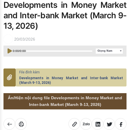
Developments in Money Market
Đào tạo ISO
and Inter-bank Market (March 9-
13, 2026)
20/03/2026
0:00
/
0:00
Giọng Nam
Developments in Money Market and Inter-bank Market
(March 9-13, 2026)
Ẩn/Hiện nội dung file Developments in Money Market and
Inter-bank Market (March 9-13, 2026)