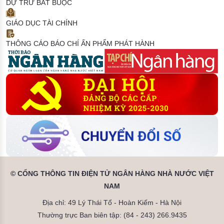
DỰ TRỮ BẮT BUỘC
GIÁO DỤC TÀI CHÍNH
THÔNG CÁO BÁO CHÍ
ẤN PHẨM PHÁT HÀNH
© CỔNG THÔNG TIN ĐIỆN TỬ NGÂN HÀNG NHÀ NƯỚC VIỆT
NAM
Địa chỉ: 49 Lý Thái Tổ - Hoàn Kiếm - Hà Nội
Thường trực Ban biên tập: (84 - 243) 266.9435