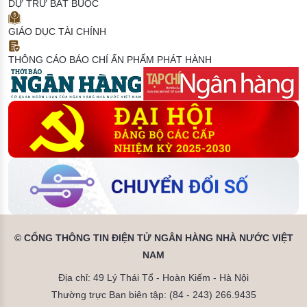
DỰ TRỮ BẮT BUỘC
GIÁO DỤC TÀI CHÍNH
THÔNG CÁO BÁO CHÍ
ẤN PHẨM PHÁT HÀNH
© CỔNG THÔNG TIN ĐIỆN TỬ NGÂN HÀNG NHÀ NƯỚC VIỆT
NAM
Địa chỉ: 49 Lý Thái Tổ - Hoàn Kiếm - Hà Nội
Thường trực Ban biên tập: (84 - 243) 266.9435