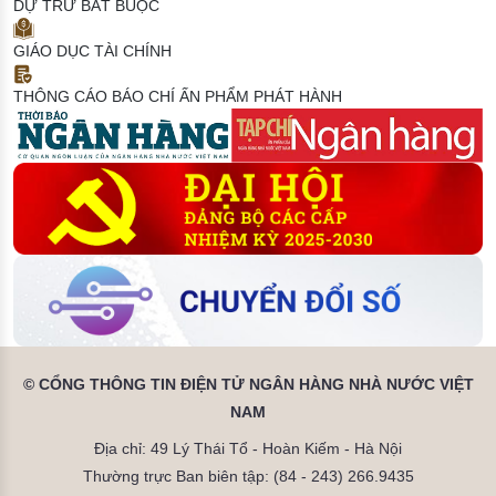
DỰ TRỮ BẮT BUỘC
GIÁO DỤC TÀI CHÍNH
THÔNG CÁO BÁO CHÍ
ẤN PHẨM PHÁT HÀNH
© CỔNG THÔNG TIN ĐIỆN TỬ NGÂN HÀNG NHÀ NƯỚC VIỆT
NAM
Địa chỉ: 49 Lý Thái Tổ - Hoàn Kiếm - Hà Nội
Thường trực Ban biên tập: (84 - 243) 266.9435