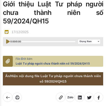
Giới thiệu Luật Tư pháp người
Đào tạo ISO
chưa thành niên số
59/2024/QH15
17/12/2025
0:00
/
0:00
Giọng Nam
Luật Tư pháp người chưa thành niên số 59/2024/QH15
Ẩn/Hiện nội dung file Luật Tư pháp người chưa thành niên
số 59/2024/QH15