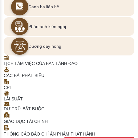
Danh bạ liên hệ
Phản ánh kiến nghị
Đường dây nóng
LỊCH LÀM VIỆC CỦA BAN LÃNH ĐẠO
CÁC BÀI PHÁT BIỂU
CPI
LÃI SUẤT
DỰ TRỮ BẮT BUỘC
GIÁO DỤC TÀI CHÍNH
THÔNG CÁO BÁO CHÍ
ẤN PHẨM PHÁT HÀNH