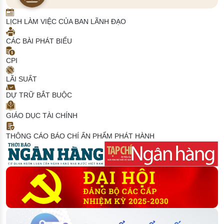
LỊCH LÀM VIỆC CỦA BAN LÃNH ĐẠO
CÁC BÀI PHÁT BIỂU
CPI
LÃI SUẤT
DỰ TRỮ BẮT BUỘC
GIÁO DỤC TÀI CHÍNH
THÔNG CÁO BÁO CHÍ
ẤN PHẨM PHÁT HÀNH