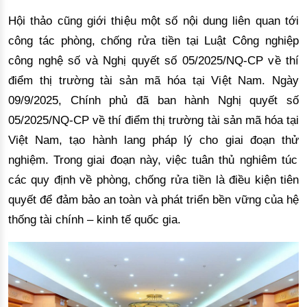
H
ộ
i th
ả
o c
ũ
ng gi
ớ
i thi
ệ
u m
ộ
t s
ố
n
ộ
i dung li
ê
n quan t
ớ
i
c
ô
ng t
á
c ph
ò
ng, ch
ố
ng r
ử
a ti
ề
n t
ạ
i Lu
ậ
t C
ô
ng nghi
ệ
p
c
ô
ng ngh
ệ
s
ố
v
à
Ngh
ị
quy
ế
t s
ố
05/2025/NQ-CP v
ề thí
đ
i
ểm thị
tr
ườ
ng t
à
i s
ả
n m
ã
h
ó
a t
ạ
i Vi
ệ
t Nam. Ng
à
y
09/9/2025, Ch
í
nh ph
ủ
đã
ban h
à
nh Ngh
ị
quy
ế
t s
ố
05/2025/NQ-CP v
ề thí
đ
i
ểm thị
tr
ườ
ng t
à
i s
ả
n m
ã
h
ó
a t
ạ
i
Vi
ệ
t Nam, t
ạ
o h
à
nh lang ph
á
p l
ý
cho giai
đ
o
ạn thử
nghi
ệ
m. Trong giai
đ
o
ạ
n n
à
y, vi
ệ
c tu
ân thủ
nghi
ê
m t
ú
c
c
á
c quy
đị
nh v
ề
ph
ò
ng, ch
ố
ng r
ử
a ti
ề
n l
à
đ
i
ề
u ki
ệ
n ti
ê
n
quy
ế
t
để
đả
m b
ả
o an to
à
n v
à
ph
á
t tri
ể
n b
ề
n v
ữ
ng c
ủ
a h
ệ
thố
ng t
à
i ch
í
nh
–
kinh t
ế
qu
ố
c gia.