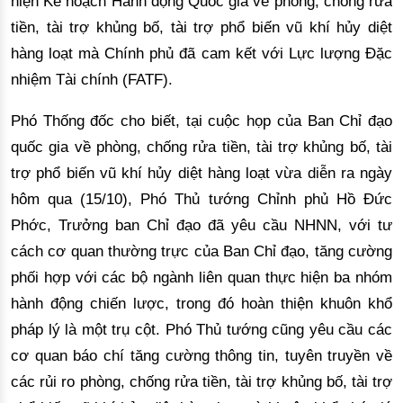
hiện Kế hoạch Hành động Quốc gia về phòng, chống rửa
tiền, tài trợ khủng bố, tài trợ phổ biến vũ khí hủy diệt
hàng loạt mà Chính phủ đã cam kết với Lực lượng Đặc
nhiệm Tà
i ch
ính (FATF).
Phó Thống đốc cho biết, tại cuộc họp của Ban Chỉ đạo
quốc gia về phòng, chống rửa tiền, tài trợ khủng bố, tài
trợ phổ biến vũ khí hủy diệt hàng loạt vừa diễn ra ngày
hôm qua (15/10), Phó Thủ tướng Chỉnh phủ Hồ Đức
Phớc, Trưởng ban Chỉ đạo đã yêu cầu NHNN, với tư
cách cơ quan thường trực của Ban Chỉ đạo, tăng cường
phối hợp với các bộ ngành liên quan thực hiện ba nhóm
hành động chiến lược, trong đó hoàn thiện khuôn khổ
pháp lý là một trụ cột. Phó Thủ tướng cũng yêu cầu các
cơ quan báo chí tăng cường thông tin, tuyên truyền về
các rủi ro
phòng, chống rửa tiền, tài trợ khủng bố, tài trợ