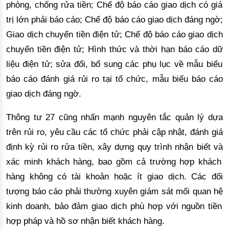
ph
ò
ng, ch
ố
ng r
ử
a ti
ề
n; Ch
ế
độ
b
á
o c
á
o giao d
ị
ch c
ó
gi
á
tr
ị
l
ớ
n ph
ả
i b
á
o c
á
o; Ch
ế
độ
b
á
o c
á
o giao d
ị
ch
đá
ng ng
ờ
;
Giao d
ị
ch chuy
ể
n ti
ề
n
đ
i
ệ
n t
ử
; Ch
ế
độ
b
á
o c
á
o giao d
ị
ch
chuy
ể
n ti
ề
n
đ
i
ệ
n t
ử
; H
ì
nh th
ứ
c v
à thờ
i h
ạ
n b
á
o c
á
o d
ữ
li
ệ
u
đ
i
ệ
n t
ử
; s
ử
a
đổ
i, b
ổ
sung c
á
c ph
ụ
l
ụ
c v
ề
m
ẫ
u bi
ể
u
b
á
o c
á
o
đá
nh gi
á
r
ủ
i ro t
ạ
i t
ổ
ch
ứ
c, m
ẫ
u bi
ể
u b
á
o c
á
o
giao d
ị
ch
đá
ng ng
ờ
.
Thô
ng t
ư
27 c
ũ
ng nh
ấ
n m
ạ
nh nguy
ê
n t
ắ
c qu
ả
n l
ý
d
ự
a
tr
ê
n r
ủ
i ro, y
ê
u c
ầ
u c
á
c t
ổ
ch
ứ
c ph
ả
i c
ậ
p nh
ậ
t,
đá
nh gi
á
đị
nh k
ỳ
r
ủ
i ro r
ử
a ti
ề
n, x
â
y d
ự
ng quy tr
ì
nh nh
ậ
n bi
ế
t v
à
x
á
c minh kh
ách hà
ng, bao g
ồ
m c
ả
tr
ườ
ng h
ợ
p kh
ách
hà
ng kh
ô
ng c
ó
t
à
i kho
ả
n ho
ặ
c
í
t giao d
ị
ch. C
á
c
đố
i
t
ượ
ng b
á
o c
á
o ph
ả
i th
ườ
ng xuy
ê
n gi
á
m s
á
t m
ố
i quan h
ệ
kinh doanh, b
ả
o
đả
m giao d
ị
ch ph
ù
h
ợ
p v
ớ
i ngu
ồ
n ti
ề
n
h
ợ
p ph
á
p v
à
h
ồ
s
ơ
nh
ậ
n bi
ế
t kh
ách hà
ng.