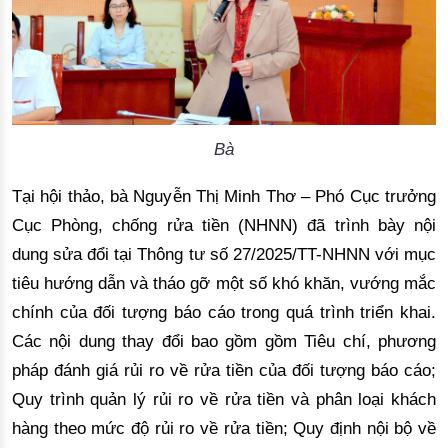
Bà
T
ạ
i h
ộ
i th
ả
o, b
à
Nguy
ễ
n Th
ị
Minh Th
ơ
–
Ph
ó
C
ụ
c tr
ưở
ng
C
ụ
c Ph
ò
ng, ch
ố
ng r
ử
a ti
ề
n (NHNN)
đã
tr
ì
nh b
à
y n
ộ
i
dung sửa đổi
t
ại Thô
ng t
ư
s
ố
27/2025/TT-NHNN v
ớ
i m
ụ
c
ti
ê
u h
ướ
ng d
ẫ
n v
à thá
o g
ỡ
m
ộ
t s
ố
kh
ó
kh
ă
n, v
ướ
ng m
ắ
c
ch
í
nh c
ủ
a
đố
i t
ượ
ng b
á
o c
á
o trong qu
á
tr
ì
nh tri
ể
n khai.
C
á
c n
ộ
i dung thay
đổ
i bao g
ồ
m g
ồ
m Ti
ê
u ch
í
, ph
ươ
ng
ph
á
p
đá
nh gi
á
r
ủ
i ro v
ề
r
ử
a ti
ề
n c
ủ
a
đố
i t
ượ
ng b
á
o c
á
o;
Quy tr
ì
nh qu
ả
n l
ý
r
ủ
i ro v
ề
r
ử
a ti
ề
n v
à
ph
â
n lo
ạ
i kh
ách
hà
ng theo m
ứ
c
độ
r
ủ
i ro v
ề
r
ử
a ti
ề
n; Quy
đị
nh n
ộ
i b
ộ
v
ề