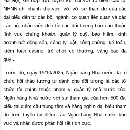
H
à
N
ộ
i) k
ế
t h
ợ
p tr
ự
c tuy
ế
n k
ế
t n
ố
i v
ớ
i 15
đ
i
ể
m c
ầ
u t
ạ
i
NHNN chi nh
á
nh khu v
ự
c, v
ớ
i v
ớ
i s
ự
tham d
ự
c
ủ
a c
á
c
đạ
i bi
ể
u
đế
n t
ừ
c
á
c b
ộ
, ng
à
nh, c
ơ
quan li
ê
n quan v
à
c
á
c
c
á
n b
ộ
, nh
â
n vi
ê
n
đế
n t
ừ
c
á
c
đố
i t
ượ
ng b
á
o c
á
o thu
ộ
c
l
ĩ
nh v
ự
c ch
ứ
ng kho
á
n, qu
ả
n l
ý
qu
ỹ
, b
ảo hiể
m, kinh
doanh b
ấ
t
độ
ng s
ả
n, c
ô
ng ty lu
ậ
t, c
ô
ng ch
ứ
ng, k
ế
to
á
n,
ki
ể
m to
á
n casino, tr
ò
ch
ơ
i c
ó thưở
ng, v
à
ng b
ạ
c
đá
qu
ý
...
Trước đó, ngày 15/10/2025, Ng
â
n h
à
ng Nh
à
n
ướ
c
đã
t
ổ
ch
ứ
c h
ộ
i th
ả
o t
ươ
ng t
ự
d
à
nh cho
đố
i t
ượ
ng l
à
c
á
c t
ổ
ch
ứ
c t
à
i ch
í
nh thu
ộ
c ph
ạ
m vi qu
ả
n l
ý
nh
à
n
ướ
c c
ủ
a
Ng
â
n h
à
ng Nh
à
n
ướ
c v
ớ
i s
ự
tham gia c
ủ
a h
ơ
n 500
đạ
i
bi
ể
u t
ạ
i
đ
i
ể
m c
ầ
u trung t
â
m v
à
h
à
ng ngh
ì
n
đạ
i bi
ể
u tham
d
ự
tr
ự
c tuy
ế
n t
ạ
i
đ
i
ể
m c
ầ
u Ng
â
n h
à
ng Nh
à
n
ướ
c khu
v
ự
c v
à
nh
ậ
n
đượ
c ph
ả
n h
ồ
i r
ấ
t t
í
ch c
ự
c.