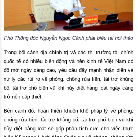
Phó Thống đốc Nguyễn Ngọc Cảnh phát biểu tại hội thảo
Trong bố
i c
ảnh đị
a ch
ính trị và các thị trường tà
i ch
ính
quốc tế có nhiều biến động và nền kinh tế Việt Nam có
độ mở ngà
y c
àng cao, yêu cầu đẩy mạnh nhận diện và
xử lý các rủi ro về phòng, chống rửa tiền, tài trợ khủng
bố, tài trợ phổ biến vũ khí hủy diệt hàng loạt ngà
y c
àng
trở nên cấp thiết.
Bên cạnh đó, hoà
n thi
ện khuôn khổ pháp lý về phòng,
chống rửa tiền, tài trợ khủng bố, tài trợ phổ biến vũ khí
hủy diệt hàng loạt sẽ góp phần tích cực cho việc thực