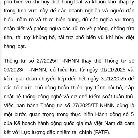
phổ biến vũ khí hủy diệt hàng loạt và khuôn khổ pháp lý
trong lĩnh vực này để các doanh nghiệp và người dân
hiểu, nắm rõ và thực hiện đúng, đủ các nghĩa vụ trong
nhận biết và phòng ngừa các rủi ro về phòng, chống rửa
tiền, tài trợ khủng bố, tài trợ phổ biến vũ khí hủy diệt
hàng loạt.
Th
ô
ng t
ư
s
ố
27/2025/TT-NHNN thay th
ế Thô
ng t
ư
s
ố
09/2023/TT-NHNN, c
ó
hi
ệ
u l
ự
c t
ừ
ng
à
y 01/11/2025 v
à
k
è
m giai
đ
o
ạ
n chuy
ể
n ti
ế
p
đế
n h
ế
t ng
à
y 31/12/2025
để
c
á
c t
ổ
ch
ứ
c ch
ủ
độ
ng ho
àn thiệ
n quy tr
ì
nh n
ộ
i b
ộ
, c
ậ
p
nh
ậ
t h
ệ thố
ng c
ô
ng ngh
ệ
v
à
c
ơ
ch
ế
ki
ể
m so
á
t tu
ân thủ
.
Vi
ệ
c ban h
à
nh Th
ô
ng t
ư
s
ố
27/2025/TT-NHNN c
ũ
ng l
à
m
ộ
t b
ướ
c quan tr
ọ
ng trong th
ự
c hi
ệ
n H
à
nh
độ
ng s
ố
5
c
ủ
a K
ế
ho
ạch hà
nh
độ
ng qu
ố
c gia m
à
Vi
ệ
t Nam
đã
cam
k
ế
t v
ớ
i L
ự
c l
ượ
ng
đặ
c nhi
ệ
m t
à
i ch
í
nh (FATF).