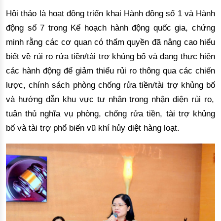
H
ộ
i th
ả
o l
à
ho
ạ
t
đô
ng
tri
ể
n khai H
à
nh
độ
ng s
ố
1 v
à
H
à
nh
độ
ng s
ố
7 trong K
ế
ho
ạch hà
nh
độ
ng qu
ố
c gia, ch
ứ
ng
minh r
ằ
ng c
á
c c
ơ
quan c
ó thẩ
m quy
ề
n
đã
n
â
ng cao hi
ể
u
bi
ế
t v
ề
r
ủ
i ro r
ử
a ti
ề
n/t
à
i tr
ợ
kh
ủ
ng b
ố
v
à
đ
ang th
ự
c hi
ệ
n
c
á
c h
à
nh
độ
ng
để
gi
ảm thiể
u r
ủi ro thô
ng qu
a
c
á
c chi
ế
n
l
ượ
c, ch
í
nh s
á
ch ph
ò
ng ch
ố
ng r
ử
a ti
ề
n/t
à
i tr
ợ
kh
ủ
ng b
ố
v
à
h
ướ
ng d
ẫ
n khu v
ự
c t
ư
nh
â
n trong nh
ậ
n di
ệ
n r
ủ
i ro,
tu
ân thủ
ngh
ĩ
a v
ụ
ph
ò
ng, ch
ố
ng r
ử
a ti
ề
n, t
à
i tr
ợ
kh
ủ
ng
b
ố
v
à
t
à
i tr
ợ
ph
ổ
bi
ế
n v
ũ
kh
í
h
ủy diệ
t h
à
ng lo
ạ
t.