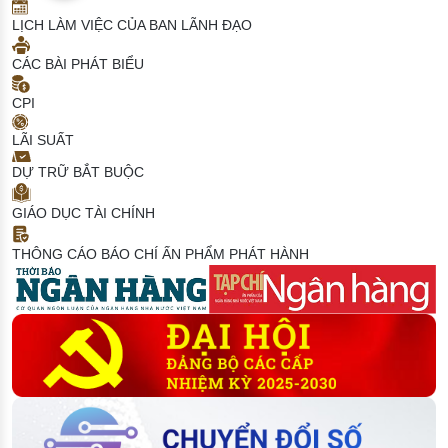
LỊCH LÀM VIỆC CỦA BAN LÃNH ĐẠO
CÁC BÀI PHÁT BIỂU
CPI
LÃI SUẤT
DỰ TRỮ BẮT BUỘC
GIÁO DỤC TÀI CHÍNH
THÔNG CÁO BÁO CHÍ
ẤN PHẨM PHÁT HÀNH