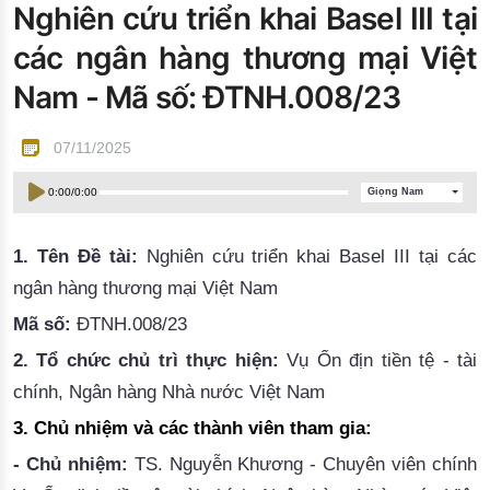
Nghiên cứu triển khai Basel III tại
Đào tạo ISO
các ngân hàng thương mại Việt
Nam - Mã số: ĐTNH.008/23
07/11/2025
0:00
/
0:00
Giọng Nam
1.
Tên
Đề tài
:
Nghiên cứu triển khai Basel III tại các
ngân hàng thương mại Việt Nam
Mã số:
ĐTNH.008/23
2.
Tổ chức chủ trì
thực hiện
:
Vụ Ổn địn tiền tệ - tài
chính, Ngân hàng Nhà nước Việt Nam
3.
Chủ nhiệm và
các thành viên
tham gia:
- Chủ nhiệm:
TS. Nguyễn Khương - Chuyên viên chính