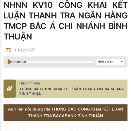
NHNN KV10 CÔNG KHAI KẾT
Đào tạo ISO
LUẬN THANH TRA NGÂN HÀNG
TMCP BẮC Á CHI NHÁNH BÌNH
THUẬN
19/12/2025
0:00
/
0:00
Giọng Nam
THÔNG BÁO CÔNG KHAI KẾT LUẬN THANH TRA BACABANK
BÌNH THUẬN
Ẩn/Hiện nội dung file THÔNG BÁO CÔNG KHAI KẾT LUẬN
THANH TRA BACABANK BÌNH THUẬN