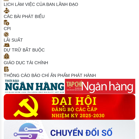
LỊCH LÀM VIỆC CỦA BAN LÃNH ĐẠO
CÁC BÀI PHÁT BIỂU
CPI
LÃI SUẤT
DỰ TRỮ BẮT BUỘC
GIÁO DỤC TÀI CHÍNH
THÔNG CÁO BÁO CHÍ
ẤN PHẨM PHÁT HÀNH