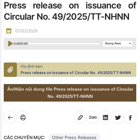
Press release on issuance of
Đào tạo ISO
Circular No. 49/2025/TT-NHNN
07/01/2026
0:00
/
0:00
Giọng Nam
Press release on issuance of Circular No. 49/2025/TT-NHNN
Ẩn/Hiện nội dung file Press release on issuance of Circular
No. 49/2025/TT-NHNN
CÁC CHUYÊN MỤC:
Other Press Releases