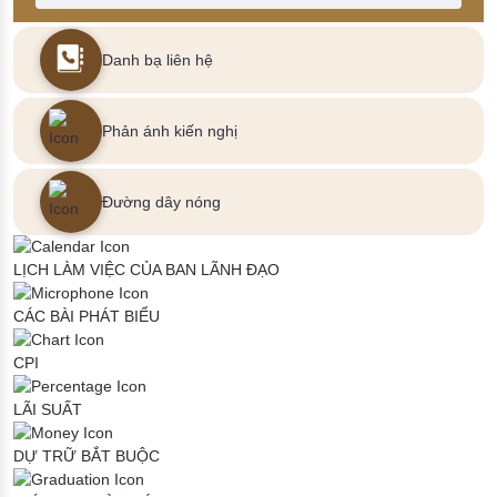
Danh bạ liên hệ
Phản ánh kiến nghị
Đường dây nóng
LỊCH LÀM VIỆC CỦA BAN LÃNH ĐẠO
CÁC BÀI PHÁT BIỂU
CPI
LÃI SUẤT
DỰ TRỮ BẮT BUỘC