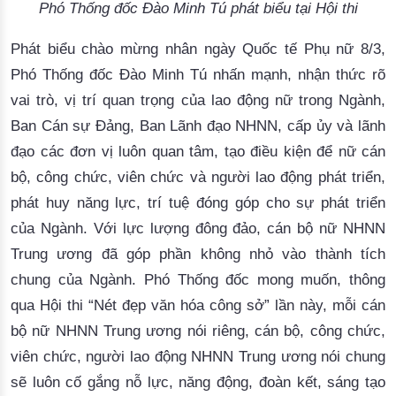
Phó Thống đốc Đào Minh Tú phát biểu tại Hội thi
Phát biểu 
chào mừng nhân ngày Quốc tế Phụ nữ 8/3, 
Phó Thống đốc Đào Minh Tú nhấn mạnh, nhận thức rõ 
vai trò, vị trí quan trọng của lao động nữ trong Ngành, 
Ban Cán sự Đảng, Ban Lãnh đạo NHNN, cấp ủy và lãnh 
đạo các đơn vị luôn quan tâm, tạo điều kiện để nữ cán 
bộ, công chức, viên chức và người lao động phát triển, 
phát huy năng lực, trí tuệ đóng góp cho sự phát triển 
của Ngành. Với lực lượng đông đảo, cán bộ nữ NHNN 
Trung ương đã góp phần không nhỏ vào thành tích 
chung
 của Ngành. Phó Thống đốc mong muốn, thông 
qua Hội thi “Nét đẹp văn hóa công sở” lần này, mỗi cán 
bộ nữ NHNN Trung ương nói riêng, cán bộ, công chức, 
viên chức, 
người 
lao động NHNN Trung ương nói chung
sẽ luôn cố gắng nỗ lực, năng động, đoàn kết, sáng tạo