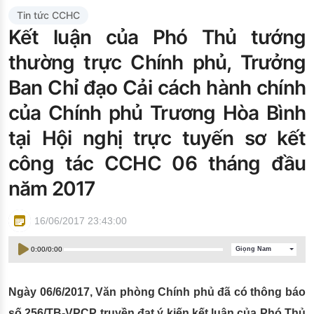
Đào tạo ISO
Tin tức CCHC
Kết luận của Phó Thủ tướng
thường trực Chính phủ, Trưởng
Ban Chỉ đạo Cải cách hành chính
của Chính phủ Trương Hòa Bình
tại Hội nghị trực tuyến sơ kết
công tác CCHC 06 tháng đầu
năm 2017
16/06/2017 23:43:00
0:00
/
0:00
Giọng Nam
Ngày 06/6/2017, Văn phòng Chính phủ đã có thông báo
số 256/TB-VPCP truyền đạt ý kiến kết luận của Phó Thủ