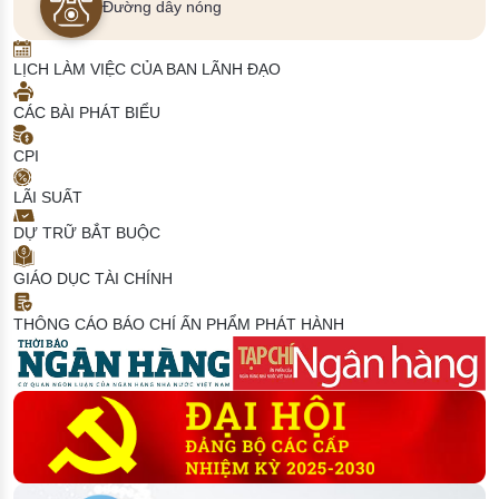
Đường dây nóng
LỊCH LÀM VIỆC CỦA BAN LÃNH ĐẠO
CÁC BÀI PHÁT BIỂU
CPI
LÃI SUẤT
DỰ TRỮ BẮT BUỘC
GIÁO DỤC TÀI CHÍNH
THÔNG CÁO BÁO CHÍ
ẤN PHẨM PHÁT HÀNH