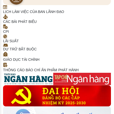
LỊCH LÀM VIỆC CỦA BAN LÃNH ĐẠO
CÁC BÀI PHÁT BIỂU
CPI
LÃI SUẤT
DỰ TRỮ BẮT BUỘC
GIÁO DỤC TÀI CHÍNH
THÔNG CÁO BÁO CHÍ
ẤN PHẨM PHÁT HÀNH