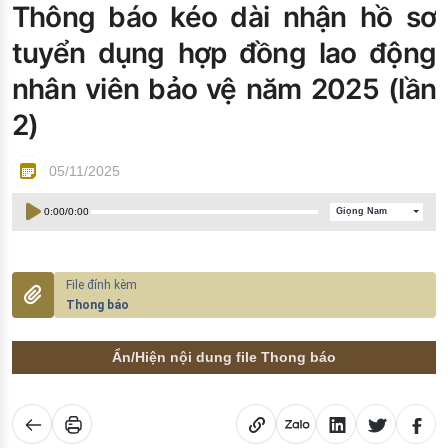
Thông báo kéo dài nhận hồ sơ
Đào tạo ISO
tuyển dụng hợp đồng lao động
nhân viên bảo vệ năm 2025 (lần
2)
05/11/2025
0:00
/
0:00
Giọng Nam
Thong báo
Ẩn/Hiện nội dung file Thong báo