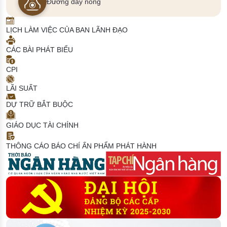
Đường dây nóng
LỊCH LÀM VIỆC CỦA BAN LÃNH ĐẠO
CÁC BÀI PHÁT BIỂU
CPI
LÃI SUẤT
DỰ TRỮ BẮT BUỘC
GIÁO DỤC TÀI CHÍNH
THÔNG CÁO BÁO CHÍ
ẤN PHẨM PHÁT HÀNH