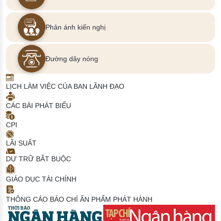
Phản ánh kiến nghị
Đường dây nóng
LỊCH LÀM VIỆC CỦA BAN LÃNH ĐẠO
CÁC BÀI PHÁT BIỂU
CPI
LÃI SUẤT
DỰ TRỮ BẮT BUỘC
GIÁO DỤC TÀI CHÍNH
THÔNG CÁO BÁO CHÍ
ẤN PHẨM PHÁT HÀNH