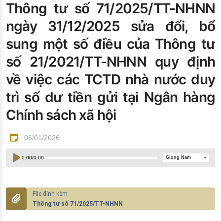
Thông tư số 71/2025/TT-NHNN
Đào tạo ISO
ngày 31/12/2025 sửa đổi, bổ
sung một số điều của Thông tư
số 21/2021/TT-NHNN quy định
về việc các TCTD nhà nước duy
trì số dư tiền gửi tại Ngân hàng
Chính sách xã hội
06/01/2026
0:00
/
0:00
Giọng Nam
Thông tư số 71/2025/TT-NHNN