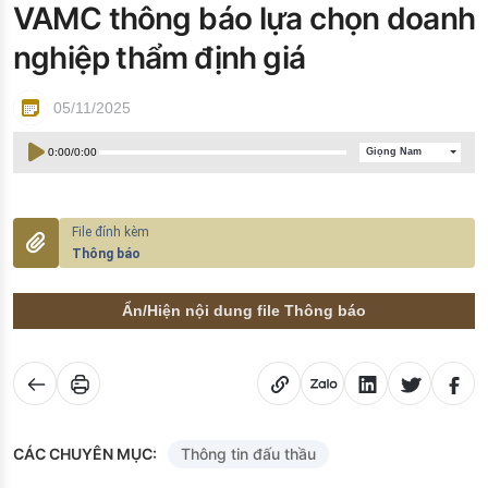
VAMC thông báo lựa chọn doanh
Đào tạo ISO
nghiệp thẩm định giá
05/11/2025
0:00
/
0:00
Giọng Nam
Thông báo
Ẩn/Hiện nội dung file Thông báo
CÁC CHUYÊN MỤC:
Thông tin đấu thầu