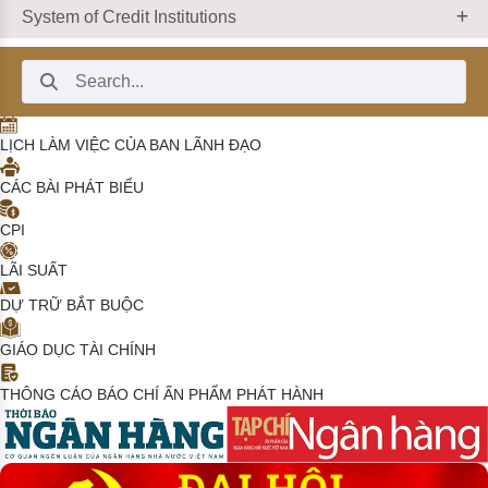
System of Credit Institutions
Search Bar
LỊCH LÀM VIỆC CỦA BAN LÃNH ĐẠO
CÁC BÀI PHÁT BIỂU
CPI
LÃI SUẤT
DỰ TRỮ BẮT BUỘC
GIÁO DỤC TÀI CHÍNH
THÔNG CÁO BÁO CHÍ
ẤN PHẨM PHÁT HÀNH