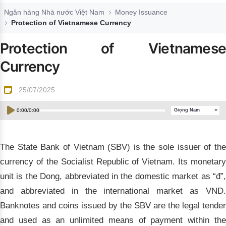
Đào tạo ISO
Ngân hàng Nhà nước Việt Nam
Money Issuance
Protection of Vietnamese Currency
Protection of Vietnamese
Currency
25/07/2025
0:00
/
0:00
Giọng Nam
The State Bank of Vietnam (SBV)
is the sole issuer of th
currency of the Socialist Republic of Vietnam. Its monetary
unit is the Dong, abbreviated in the domestic market as “đ”,
and abbreviated in the international market as VND.
Banknotes and coins issued by the SBV are the legal tender
and used as an unlimited means of payment within the