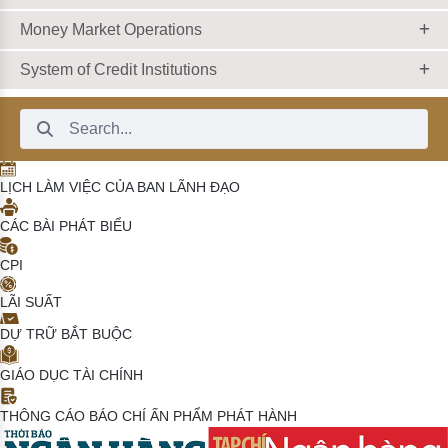
Money Market Operations
System of Credit Institutions
Search Bar
LỊCH LÀM VIỆC CỦA BAN LÃNH ĐẠO
CÁC BÀI PHÁT BIỂU
CPI
LÃI SUẤT
DỰ TRỮ BẮT BUỘC
GIÁO DỤC TÀI CHÍNH
THÔNG CÁO BÁO CHÍ
ẤN PHẨM PHÁT HÀNH