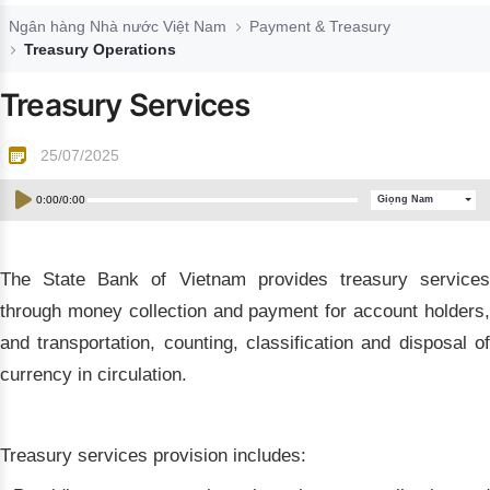
Đào tạo ISO
Ngân hàng Nhà nước Việt Nam
Payment & Treasury
Treasury Operations
Treasury Services
25/07/2025
0:00
/
0:00
Giọng Nam
T
he State Bank of Vietnam provides treasury services
through money collection and payment for account holders,
and transportation, counting, classification and disposal of
currency in circulation.
Treasury services provision includes: