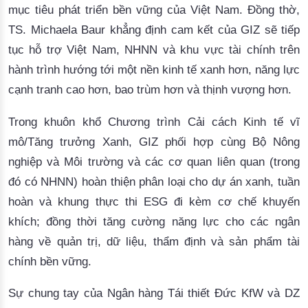
mục tiêu phát triển bền vững của Việt Nam. Đồng thờ,
TS.
Michaela Baur
khẳng định cam kết của GIZ sẽ tiếp
tục hỗ trợ Việt Nam, NHNN và khu vực tài chính trên
hành trình hướng tới một nền kinh tế xanh hơn, năng lực
cạnh tranh cao hơn, bao trùm hơn và thịnh vượng hơn.
Trong khuôn khổ Chương trình Cải cách Kinh tế
v
ĩ
mô/Tăng trưởng Xanh, GIZ phối hợp cùng
Bộ Nông
nghiệp và Môi trường v
à các cơ quan liên quan
(trong
đó có NHNN)
hoàn thiện phân loại cho dự án xanh, tuần
hoàn và khung thực thi ESG đi kèm cơ chế khuyến
khích; đồng thời tăng cường năng lực cho các ngân
hàng về quản trị, dữ liệu, thẩm định và sản phẩm tài
chính bền vững.
Sự chung tay của
Ngân hàng Tái thiết Đức
KfW và DZ