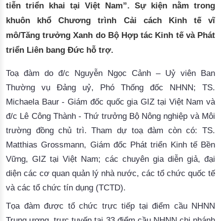
tiễn triển khai tại Việt Nam”. Sự kiện nằm trong
khuôn khổ Chương trình Cải cách Kinh tế vĩ
mô/Tăng trưởng Xanh do Bộ Hợp tác Kinh tế và Phát
triển Liên bang Đức hỗ trợ.
Toạ đàm do đ/c
Nguyễn Ngọc Cảnh – Uỷ viên Ban
Thường vụ Đảng uỷ, Phó Thống đốc NHNN
;
TS.
Michaela Baur
-
Giám đốc quốc gia GIZ tại Việt Nam
và
đ/c
Lê Công Thành
-
Thứ trưởng Bộ Nông nghiệp và
M
ôi
trường đồng chủ trì. Tham dự toạ đàm còn có
:
TS.
Matthias Grossmann, Giám đốc Phát triển Kinh tế Bền
Vững, GIZ tại Việt Nam; các chuyên gia diễn giả, đại
diện
các cơ quan quản lý nhà nước, các tổ chức quốc tế
và các tổ chức tín dụng (TCTD).
Tọa đàm được tổ chức
trực tiếp tại điểm cầu NHNN
Trung ương
,
trực tuyến tại 33 điểm cầu NHNN chi nhánh