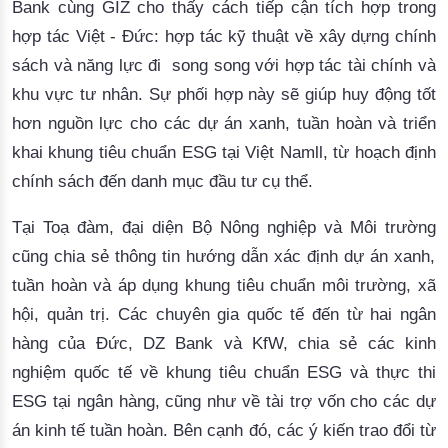
Bank cùng GIZ cho thấy cách tiếp cận tích hợp trong
hợp tác Việt - Đức: hợp tác kỹ thuật về xây dựng chính
sách và năng lực đi song song với hợp tác tài chính và
khu vực tư nhân. Sự phối hợp này sẽ giúp huy động tốt
hơn nguồn lực cho các dự án xanh, tuần hoàn và triển
khai khung tiêu chuẩn ESG tại Việt Nam
ll
, từ hoạch định
chính sách đến danh mục đầu tư cụ thể.
Tại Toạ đàm,
đại diện Bộ Nông nghiệp và Môi trường
cũng
chia sẻ thông tin hướng dẫn xác định dự án xanh,
tuần hoàn và áp dụng khung tiêu chuẩn môi trường, xã
hội, quản trị. Các chuyên gia quốc tế đến từ hai ngân
hàng của Đức, DZ Bank và KfW, chia sẻ các kinh
nghiệm quốc tế về khung tiêu chuẩn ESG và thực thi
ESG tại ngân hàng, cũng như về tài trợ vốn cho các dự
án kinh tế tuần hoàn. Bên cạnh đó, các ý kiến
trao đổi từ