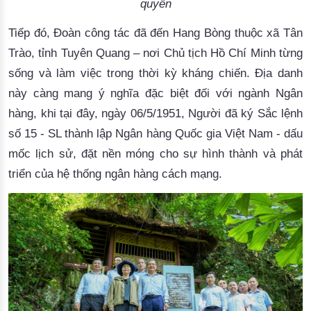
quyền
Tiếp đó,
Đ
oàn
công tác
đã đến Hang Bòng thuộc xã Tân
Trào, tỉnh Tuyên Quang – nơi Chủ tịch Hồ Chí Minh
từng
sống và làm việc trong thời kỳ kháng chiến.
Địa danh
này càng mang ý nghĩa đặc biệt đối với ngành Ngân
hàng, khi tại đây, ngày
0
6/5/1951,
Người
đã ký Sắc lệnh
số 15
- SL thành lập
Ngân hàng Quốc gia Việt Nam
- dấu
mốc lịch sử, đặt nền móng
cho sự hình thành và phát
triển của hệ thống ngân hàng cách mạng.