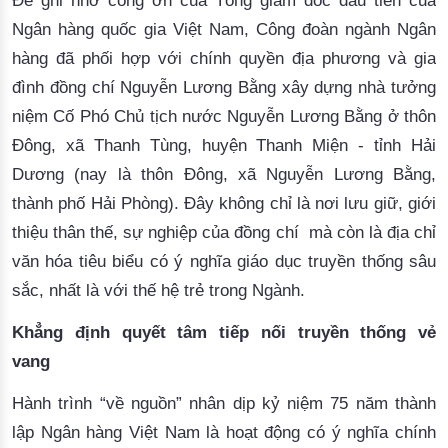
Để ghi nhớ công ơn của Tổng giám đốc đầu tiên của
Ngân hàng quốc gia Việt Nam, Công đoàn ngành Ngân
hàng đã phối hợp với chính quyền địa phương và gia
đình đồng chí Nguyễn Lương Bằng xây dựng nhà tưởng
niệm Cố Phó Chủ tịch nước Nguyễn Lương Bằng ở thôn
Đông, xã Thanh Tùng, huyện Thanh Miện - tỉnh Hải
Dương (nay là thôn Đông, xã Nguyễn Lương Bằng,
thành phố Hải Phòng). Đây không chỉ là nơi
lưu giữ,
giới
thiệu thân thế, sự nghiệp của đồng chí
mà còn
là
địa chỉ
văn hóa tiêu biểu
có
ý nghĩa giáo dục
truyền thống
sâu
sắc, nhất là với thế hệ trẻ
trong Ngành.
Khẳng định quyết tâm tiếp nối truyền thống vẻ
vang
H
ành trình
“về nguồn”
nhân dịp kỷ niệm 75 năm thành
lập Ngân hàng Việt Nam là hoạt động có ý nghĩa chính