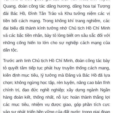
Quang,
đoàn công tác dâng hương, dâng hoa tại Tượng
đài Bác Hồ, Đình Tân Trào và Khu tưởng niệm các vị
tiền bối cách mạng. Trong không khí trang nghiêm, các
đại biểu đã thành kính tưởng nhớ Chủ tịch Hồ Chí Minh
và các bậc tiền nhân, bày tỏ lòng biết ơn sâu sắc đối với
những cống hiến to lớn cho sự nghiệp cách mạng của
dân tộc.
Trước
anh linh
Chủ tịch Hồ Chí Minh,
đ
oàn
công tác
bày
tỏ quyết tâm tiếp tục phát huy truyền thống cách mạng,
kiên định mục tiêu, lý tưởng mà Đảng và Bác Hồ đã lựa
chọn; không ngừng học tập, rèn luyện, nâng cao bản lĩnh
chính trị, đạo đức nghề nghiệp
; xây dựng ngành
Ngân
hàng đoàn kết, thống nhất, nỗ lực hoàn thành thắng lợi
các mục tiêu, nhiệm vụ được giao, góp phần tích cực
vào sự phát triển bền vững của đất nước trong giai đoạn