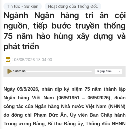
Đào tạo ISO
Tin tức - Sự kiện
Hoạt động của Thống Đốc
Ngành Ngân hàng tri ân cội
nguồn, tiếp bước truyền thống
75 năm hào hùng xây dựng và
phát triển
05/05/2026 18:04:00
0:00
/
0:00
Giọng Nam
Ngày
0
5/5/2026, nhân dịp kỷ niệm 75 năm thành lập
Ngân hàng Việt Nam (
0
6/5/1951 –
0
6/5/2026), đoàn
công tác của Ngân hàng Nhà nước Việt Nam (NHNN)
do đồng chí Phạm Đức Ấn, Ủy viên Ban Chấp hành
Trung ương Đảng, Bí thư Đảng ủy, Thống đốc NHNN