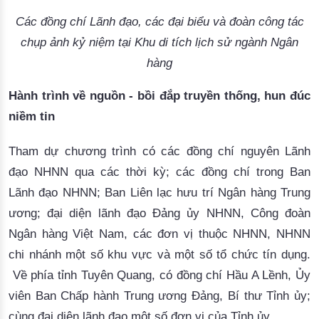
Các đồng chí Lãnh đạo, các đại biểu và đoàn công tác
chụp ảnh kỷ niệm tại Khu di tích lịch sử ngành Ngân
hàng
Hành trình về nguồn - bồi đắp truyền thống, hun đúc
niềm tin
Tham dự chương trình có các đồng chí nguyên
L
ãnh
đạo NHNN qua các thời kỳ; các đồng chí trong Ban
Lãnh đạo NHNN; Ban Liên lạc hưu trí Ngân hàng Trung
ương; đại diện
l
ãnh đạo Đảng ủy NHNN, Công đoàn
Ngân hàng Việt Nam
,
các đơn vị thuộc NHNN, NHNN
chi nhánh một số khu vực
và
một số tổ chức tín dụng.
Về phía
tỉnh Tuyên Quang,
có đồng chí Hầu A Lềnh, Ủy
viên Ban Chấp hành Trung ương Đảng, Bí thư Tỉnh ủy
;
cùng đại diện lãnh đạo một số đơn vị của Tỉnh ủy.