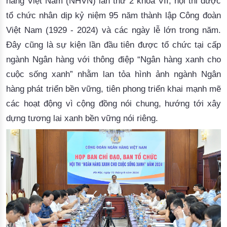
hàng Việt Nam (NHVN) lần thứ 2 khoá VII, hội thi được 
tổ chức
nhân dịp
 kỷ niệm 95 năm thành lập Công đoàn 
Việt Nam (1929
-
2024)
 và các ngày lễ lớn trong năm
.
Đây cũng là
 sự kiện lần đầu tiên được tổ chức tại cấp 
ngành Ngân hàng với
 thông điệp “Ngân hàng xanh cho 
cuộc sống xanh” 
nhằm lan tỏa
 hình ảnh ngành Ngân 
hàng phát triển bền vững, tiên phong triển khai mạnh mẽ 
các hoạt động vì cộng đồng nói chung, hướng tới xây 
dựng tương lai xanh bền vững nói riêng. 