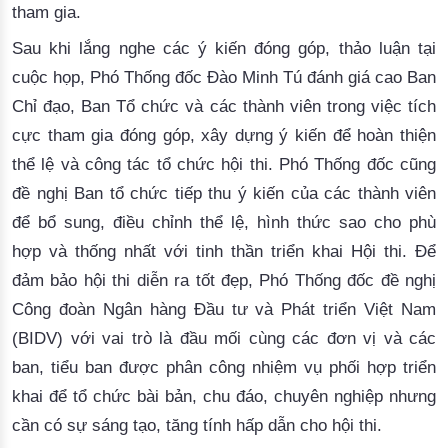
tham gia
.
Sau khi lắng nghe các ý kiến đóng góp, thảo luận tại 
cuộc họp, 
Phó Thống đốc 
Đào Minh Tú
 đánh giá cao Ban 
Chỉ đạo, Ban Tổ chức và các thành viên trong việc tích 
cực tham gia đóng góp, xây dựng ý kiến để hoàn thiện 
thể lệ và công tác tổ chức hội thi. Phó Thống đốc cũng
đề nghị
 Ban tổ chức tiếp thu ý kiến của các thành viên 
để bổ sung, điều chỉnh 
thể lệ, hình thức
 sao cho phù 
hợp và thống nhất với tinh thần triển khai Hội thi
.
 Để 
đảm bảo hội thi diễn ra tốt đẹp, Phó Thống đốc đề nghị 
Công đoàn 
Ngân hàng Đầu tư và Phát triển Việt Nam
(BIDV) với vai trò là đầu mối cùng các đơn vị và các
ban, tiểu ban được phân công nhiệm vụ
phối hợp triển
khai để
 tổ chức bài bản, chu đáo, chuyên nghiệp nhưng 
cần có sự sáng tạo, tăng tính hấp dẫn cho 
hội
 thi
. 