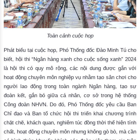
Toàn cảnh cuộc họp
Phát biểu tại cuộc họp, Phó Thống đốc Đào Minh Tú 
cho 
biết, hội thi 
“
Ngân hàng xanh cho cuộc sống xanh
”
 2024 
là hội thi 
có quy mô
 rộng, các nội dung
được 
gắn
 với 
hoạt động
 chuyên môn nghiệp vụ 
nhằm tạo
 sân chơi cho 
người lao động trong 
toàn ngành Ngân hàng,
 tạo sự 
đoàn kết
, gắn bó
 giữa cá nhân, cơ sở trong hệ thống 
Công đoàn NHVN.
Do đó, 
Phó Thống đốc yêu cầu Ban
Chỉ đạo và Ban tổ chức
 hội thi
 triển khai 
chương trình 
chặt chẽ
, khách quan, 
nghiêm túc
 đồng thời
 thể hiện tính 
chất, hoạt động chuyên môn nhưng không gò bò, mà cần 