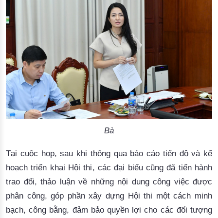
Bà
Tại cuộc họp, 
s
au khi thông qua 
báo cáo
 tiến độ và kế 
hoạch
triển
 khai
Hội thi
, các 
đại
 b
iểu
 cũng
đã
tiến hành 
trao đổi, 
thảo luận
 về những nội dung công việc được 
phân công
, góp phần xây dựng Hội thi một cách minh
bạch, công bằng, đảm bảo quyền lợi cho các đối tượng