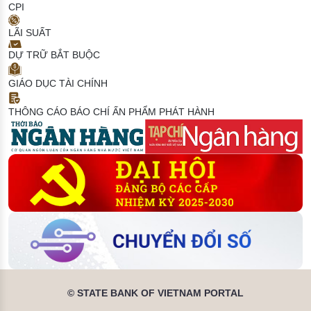
CPI
LÃI SUẤT
DỰ TRỮ BẮT BUỘC
GIÁO DỤC TÀI CHÍNH
THÔNG CÁO BÁO CHÍ
ẤN PHẨM PHÁT HÀNH
© STATE BANK OF VIETNAM PORTAL