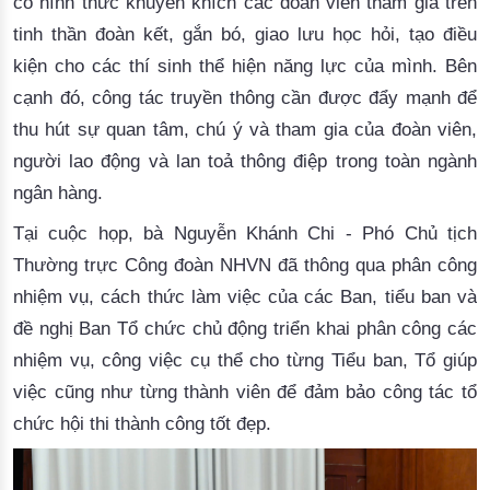
có hình thức khuyến khích các đoàn viên tham gia
 trên 
tinh thần đoàn kết, 
gắn bó, 
giao lưu học hỏi, tạo điều
kiện cho các thí sinh thể hiện năng lực của mình
.
Bên
cạnh đó
, 
công tác truyền thông 
cần được đẩy mạnh để 
thu hút sự quan tâm, chú ý
 và 
tham gia của 
đoàn viên
,
người lao động
 và
 lan toả 
thông điệp 
trong 
toàn ngành
ngân hàng
.
Tại cuộc họp, 
bà
Nguyễn Khánh Chi
 -
 Phó Chủ tịch 
Thường trực Công đoàn NHVN đã thông qua phân công 
nhiệm vụ, cách thức làm việc
 của
 các Ban
, tiểu ban
 và 
đề nghị
 Ban Tổ chức chủ động triển khai phân công các 
nhiệm vụ, công việc cụ thể cho từng Tiểu ban, Tổ giúp 
việc cũng như từng thành viên 
để đảm bảo công tác tổ
chức hội thi thành công tốt đẹp.