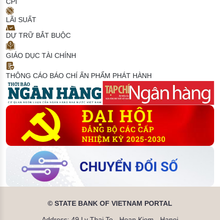
CPI
LÃI SUẤT
DỰ TRỮ BẮT BUỘC
GIÁO DỤC TÀI CHÍNH
THÔNG CÁO BÁO CHÍ
ẤN PHẨM PHÁT HÀNH
© STATE BANK OF VIETNAM PORTAL
Address: 49 Ly Thai To - Hoan Kiem - Hanoi