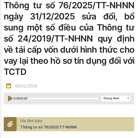
Thông tư số 76/2025/TT-NHNN
Đào tạo ISO
ngày 31/12/2025 sửa đổi, bổ
sung một số điều của Thông tư
số 24/2019/TT-NHNN quy định
về tái cấp vốn dưới hình thức cho
vay lại theo hồ sơ tín dụng đối với
TCTD
06/01/2026
0:00
/
0:00
Giọng Nam
Thông tư số 76/2025/TT-NHNN