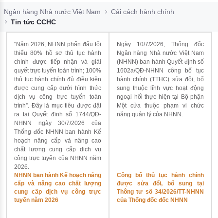
Đào tạo ISO
Ngân hàng Nhà nước Việt Nam
Cải cách hành chính
Tin tức CCHC
"Năm 2026, NHNN phấn đấu tối
Ngày 10/7/2026, Thống đốc
thiểu 80% hồ sơ thủ tục hành
Ngân hàng Nhà nước Việt Nam
chính được tiếp nhận và giải
(NHNN) ban hành Quyết định số
quyết trực tuyến toàn trình; 100%
1602a/QĐ-NHNN công bố tục
thủ tục hành chính đủ điều kiện
hành chính (TTHC) sửa đổi, bổ
được cung cấp dưới hình thức
sung thuộc lĩnh vực hoạt động
dịch vụ công trực tuyến toàn
ngoại hối thực hiện tại Bộ phận
trình”. Đây là mục tiêu được đặt
Một cửa thuộc phạm vi chức
ra tại Quyết định số 1744/QĐ-
năng quản lý của NHNN.
NHNN ngày 30/7/2026 của
Thống đốc NHNN ban hành Kế
hoạch nâng cấp và nâng cao
chất lượng cung cấp dịch vụ
công trực tuyến của NHNN năm
2026.
NHNN ban hành Kế hoạch nâng
Công bố thủ tục hành chính
cấp và nâng cao chất lượng
được sửa đổi, bổ sung tại
cung cấp dịch vụ công trực
Thông tư số 34/2026/TT-NHNN
tuyến năm 2026
của Thống đốc đốc NHNN