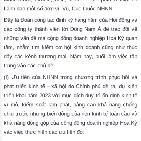
Lãnh
đạo
một
số
đơn
vị
, 
Vụ
, 
Cục
thuộc
 NHNN. 
Đây
là
Đoàn
công
tác
định
kỳ
hàng
năm
của
Hội
đồng
và
các
công
ty
thành
viên
tới
Đông
 Nam Á 
để
trao
đổi
về
những
vấn
đề
mà
cộng
đồng
doanh
nghiệp
Hoa
Kỳ
quan
tâm
,
nhằm
tìm
kiếm
cơ
hội
kinh
doanh
cũng
như
thúc
đẩy
các
kênh
thương
mại
.
Năm
 nay, 
buổi
làm
việc
tập
trung
vào
các
chủ
đề:
(i) 
Ưu
tiên
của
 NHNN 
trong
chương
trình
phục
hồi
và
phát
triển
kinh
tế
 - 
xã
hội
 do 
Chính
phủ
đề
ra
, 
dự
kiến
triể
n
khai
năm
 2023 
với
mục
đích
duy
trì
ổn
định
kinh
tế
vĩ
mô
, 
kiểm
soát
lạm
phát
, 
nâng
cao
khả
năng
chống
chịu
trước
những
biến
động
của
nền
kinh
tế
toàn
cầu
và
khả
năng
đóng
góp
của
cộng
đồng
doanh
nghiệp
Hoa
Kỳ
vào
việc
thực
hiện
các
ưu
tiên
đó
; 