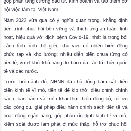
góp
phần
tăng
cường
đầu
tư
, 
kinh
doanh
và
tạo
thêm
cơ
hội
việc
làm
tại
Việt
 Nam. 
Năm
 2022 
vừa
 qua 
có
 ý 
nghĩa
quan
trọng
, 
khẳng
định
tiến
trình
phục
hồi
bền
vững
và
thích
ứng
 an 
toàn
, 
linh
hoạt
, 
hiệu
quả
với
dịch
bệnh
 Covid-19, 
nhất
là
trong
bối
cảnh
tình
hình
thế
giới
, 
khu
vực
có
nhiều
biến
động
phức
tạp
và
khó
lường
; 
nhiều
diễn
biến
chưa
từng
có
tiền
lệ
, 
vượt
khỏi
khả
năng
dự
báo
của
các
tổ
chức
quốc
tế
và
các
nước
. 
Trước
bối
cảnh
đó
, NHNN 
đã
chủ
động
bám
sát
diễn
biến
kinh
tế
vĩ
mô
, 
tiền
tệ
để
kịp
thời
điều
chỉnh
chính
sách
, ban 
hành
và
triển
khai
thực
hiện
đồng
bộ
, 
tối
ưu
các
công
cụ
, 
giải
pháp
điều
hành
chính
sách
tiền
tệ
và
hoạt
động
ngân
hàng
, 
góp
phần
ổn
định
kinh
tế
vĩ
mô
, 
kiểm
soát
được
lạm
phát
 ở 
mức
thấp
, 
hỗ
trợ
phục
hồi