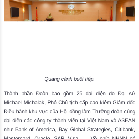
Quang cảnh buổi tiếp.
Thành
phần
Đoàn
bao
gồm
 25 
đại
diện
 do 
Đại
sứ
Michael 
Michalak
, 
Phó
Chủ
tịch
cấp
cao
kiêm
Giám
đốc
Điều
hành
khu
vực
của
Hội
đồng
làm
Trưởng
đoàn
cùng
đại
diện
các
công
ty
thành
viên
tại
Việt
 Nam 
và
 ASEAN 
như
 Bank of America, Bay Global Strategies, Citibank, 
Mastercard
, Oracle, SAP, Visa...… 
Về
phía
 NHNN 
có