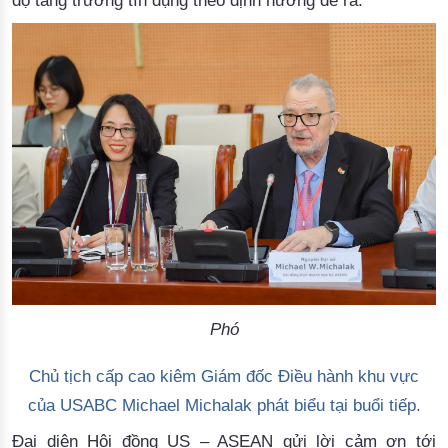
độ
tăng
trưởng
tín
dụng
theo
định
hướng
đề
ra.
Phó
Chủ
tịch
cấp
cao
kiêm
Giám
đốc
Điều
hành
khu
vực
của
 USABC Michael 
Michalak
phát
biểu
tại
buổi
tiếp
.
Đại diện Hội đồng
 US – ASEAN
 gửi lời cảm ơn tới 