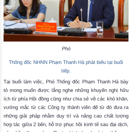
Phó
Thống
đốc
 NHNN 
Phạm
Thanh
Hà
phát
biểu
tại
buổi
tiếp
.
Tại
buổi
làm
việc
, 
Phó
Thống
đốc
Phạm
Thanh
Hà
bày
tỏ
mong
muốn
được
lắng
nghe
những
khuyến
nghị
hữu
ích
từ
phía
Hội
đồng
cũng
như
 chia 
sẻ
về
các
khó
khăn
, 
vướng
mắc
từ
các
Công
ty
thành
viên
để
từ
đó
đưa
ra
những
giải
pháp
nhằm
duy
trì
và
nâng
cao
chất
lượng
hợp
tác
giữ
a
 2 
bên
, 
hỗ
trợ
phục
hồi
kinh
tế
sau
đại
dịch
, 