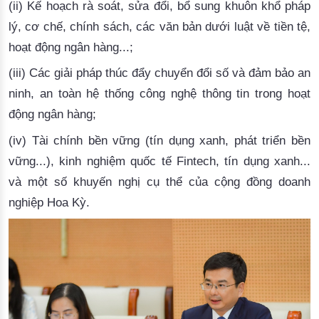
(ii) 
Kế
hoạch
rà
soát
, 
sửa
đổi
, 
bổ
 sung 
khuôn
khổ
pháp
lý
, 
cơ
chế
, 
chính
sách
, 
các
văn
bản
dưới
luật
về
tiền
tệ
, 
hoạt
độ
ng
ngân
hàng
...; 
(iii
) 
Các
giải
pháp
thúc
đẩy
chuyển
đổi
số
và
đảm
bảo
an
ninh
, an 
toàn
hệ
thống
công
nghệ
thông
 tin 
trong
hoạt
động
ngân
hàng
; 
(iv) 
Tài
chính
bền
vững
 (
tín
dụng
xanh
, 
phát
triển
bền
vững
...)
, 
kinh
nghiệm
quốc
tế
Fintech
, 
tín
dụng
xanh
... 
và
một
số
khuyến
nghị
cụ
thể
của
cộng
đồng
doanh
nghiệp
Hoa
Kỳ
.