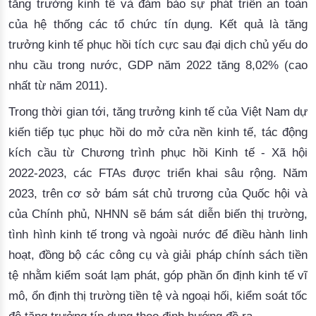
tăng
trưởng
kinh
tế
và
đảm
bảo
sự
phát
triển
 an 
toàn
của
hệ
thống
các
tổ
chức
tín
dụng
. 
Kết
quả
là
tăng
trưởng
kinh
tế
phục
hồi
tích
cực
sau
đại
dịch
chủ
yếu
 do 
nhu
cầu
trong
nước
, GDP 
năm
 2022 
tăng
 8
,02% (cao
nhất
từ
năm
 2011).
Trong
thời
gian
tới
, 
tăng
trưởng
kinh
tế
của
Việt
 Nam 
dự
kiến
tiếp
tục
phục
hồi
 do 
mở
cửa
nền
kinh
tế
, 
tác
động
kích
cầu
từ
Chương
trình
phục
hồi
Kinh
tế
 - 
Xã
hội
2022-2023, 
các
 FTAs 
được
triển
khai
sâu
rộng
. 
Năm
2023, 
trên
cơ
sở
bám
sát
chủ
trương
của
Quốc
hội
và
của
Chính
phủ
, NHNN 
sẽ
bám
sát
diễn
biến
thị
trường
, 
tình
hình
kinh
tế
trong
và
ngoài
nước
để
điều
hành
linh
hoạt
, 
đồng
bộ
các
công
cụ
và
giải
pháp
chính
sách
tiền
tệ
nhằm
kiểm
soát
lạm
phát
, 
góp
phần
ổn
định
kinh
tế
vĩ
mô
, 
ổn
định
thị
trường
tiền
tệ
và
ngoại
hối
, 
kiểm
soát
tốc