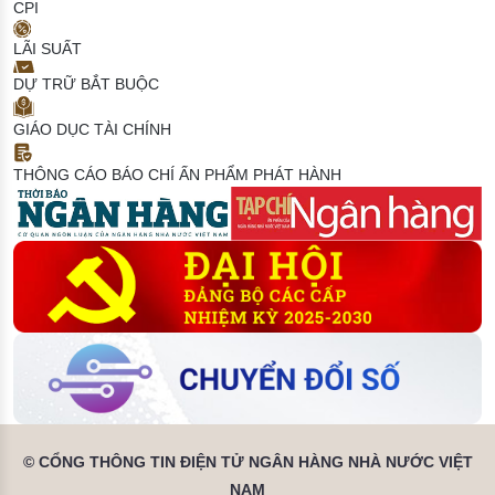
CPI
LÃI SUẤT
DỰ TRỮ BẮT BUỘC
GIÁO DỤC TÀI CHÍNH
THÔNG CÁO BÁO CHÍ
ẤN PHẨM PHÁT HÀNH
© CỔNG THÔNG TIN ĐIỆN TỬ NGÂN HÀNG NHÀ NƯỚC VIỆT
NAM