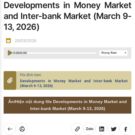
Developments in Money Market
Đào tạo ISO
and Inter-bank Market (March 9-
13, 2026)
20/03/2026
0:00
/
0:00
Giọng Nam
Developments in Money Market and Inter-bank Market
(March 9-13, 2026)
Ẩn/Hiện nội dung file Developments in Money Market and
Inter-bank Market (March 9-13, 2026)