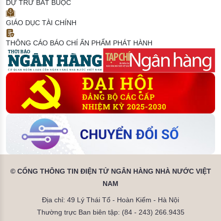
DỰ TRỮ BẮT BUỘC
GIÁO DỤC TÀI CHÍNH
THÔNG CÁO BÁO CHÍ
ẤN PHẨM PHÁT HÀNH
© CỔNG THÔNG TIN ĐIỆN TỬ NGÂN HÀNG NHÀ NƯỚC VIỆT
NAM
Địa chỉ: 49 Lý Thái Tổ - Hoàn Kiếm - Hà Nội
Thường trực Ban biên tập: (84 - 243) 266.9435