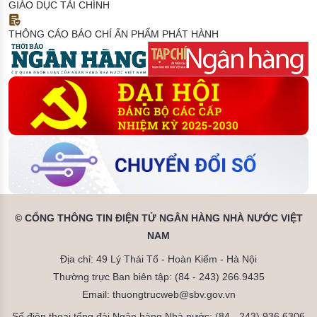
GIÁO DỤC TÀI CHÍNH
THÔNG CÁO BÁO CHÍ
ẤN PHẨM PHÁT HÀNH
© CỔNG THÔNG TIN ĐIỆN TỬ NGÂN HÀNG NHÀ NƯỚC VIỆT
NAM
Địa chỉ: 49 Lý Thái Tổ - Hoàn Kiếm - Hà Nội
Thường trực Ban biên tập: (84 - 243) 266.9435
Email: thuongtrucweb@sbv.gov.vn
Số điện thoại tổng đài Ngân hàng Nhà nước: (84 - 243) 936.6306