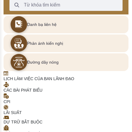
Thanh Tìm kiếm
Danh bạ liên hệ
Phản ánh kiến nghị
Đường dây nóng
LỊCH LÀM VIỆC CỦA BAN LÃNH ĐẠO
CÁC BÀI PHÁT BIỂU
CPI
LÃI SUẤT
DỰ TRỮ BẮT BUỘC