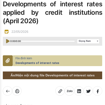
Developments of interest rates
Đào tạo ISO
applied by credit institutions
(April 2026)
22/05/2026
0:00
/
0:00
Giọng Nam
Developments of interest rates
Ẩn/Hiện nội dung file Developments of interest rates