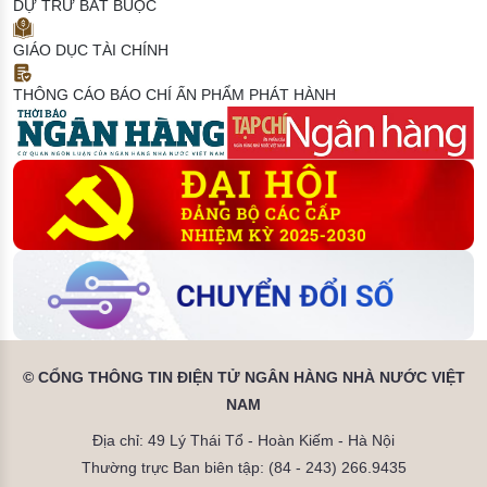
DỰ TRỮ BẮT BUỘC
GIÁO DỤC TÀI CHÍNH
THÔNG CÁO BÁO CHÍ
ẤN PHẨM PHÁT HÀNH
© CỔNG THÔNG TIN ĐIỆN TỬ NGÂN HÀNG NHÀ NƯỚC VIỆT
NAM
Địa chỉ: 49 Lý Thái Tổ - Hoàn Kiếm - Hà Nội
Thường trực Ban biên tập: (84 - 243) 266.9435