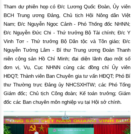
Tham dự phiên họp có Đ/c Lương Quốc Đoàn, Ủy viên
BCH Trung ương Đảng, Chủ tịch Hội Nông dân Việt
Nam; Đ/c Nguyễn Ngọc Cảnh - Phó Thống đốc NHNN;
Đ/c Nguyễn Đức Chi - Thứ trưởng Bộ Tài chính; Đ/c Y
Vinh Tơr - Thứ trưởng Bộ Dân tộc và Tôn giáo; Đ/c
Nguyễn Tường Lâm - Bí thư Trung ương Đoàn Thanh
niên cộng sản Hồ Chí Minh; đại diện lãnh đạo một số
đơn vị, Vụ, Cục NHNN cùng các đồng chí Ủy viên
HĐQT; Thành viên Ban Chuyên gia tư vấn HĐQT; Phó Bí
thư Thường trực Đảng ủy NHCSXHTW; các Phó Tổng
Giám đốc; Chủ tịch Công đoàn; Kế toán trưởng; Giám
đốc các Ban chuyên môn nghiệp vụ tại Hội sở chính.