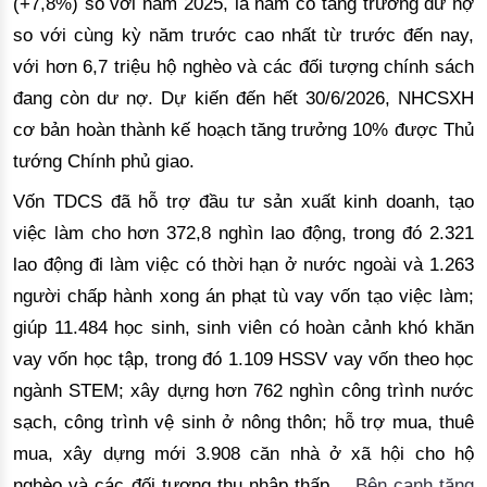
(+7,8%) so với năm 2025, là năm có tăng trưởng dư nợ
so với cùng kỳ năm trước cao nhất từ trước đến nay,
với hơn 6,7 triệu hộ nghèo và các đối tượng chính sách
đang còn dư nợ. Dự kiến đến hết 30/6/2026, NHCSXH
cơ bản hoàn thành kế hoạch tăng trưởng 10% được Thủ
tướng Chính phủ giao.
Vốn TDCS
đã hỗ trợ đầu tư sản xuất kinh doanh, tạo
việc làm cho hơn 372,8 nghìn lao động, trong đó 2.321
lao động đi làm việc có thời hạn ở nước ngoài và 1.263
người chấp hành xong án phạt tù vay vốn tạo việc làm;
giúp 11.484 học sinh, sinh viên có hoàn cảnh khó khăn
vay vốn học tập, trong đó 1.109 HSSV vay vốn theo học
ngành STEM; xây dựng hơn 762 nghìn công trình nước
sạch, công trình vệ sinh ở nông thôn; hỗ trợ mua, thuê
mua, xây dựng mới 3.908 căn nhà ở xã hội cho hộ
nghèo và các đối tượng thu nhập thấp…
Bên cạnh tăng