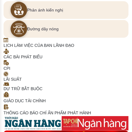
Phản ánh kiến nghị
Đường dây nóng
LỊCH LÀM VIỆC CỦA BAN LÃNH ĐẠO
CÁC BÀI PHÁT BIỂU
CPI
LÃI SUẤT
DỰ TRỮ BẮT BUỘC
GIÁO DỤC TÀI CHÍNH
THÔNG CÁO BÁO CHÍ
ẤN PHẨM PHÁT HÀNH