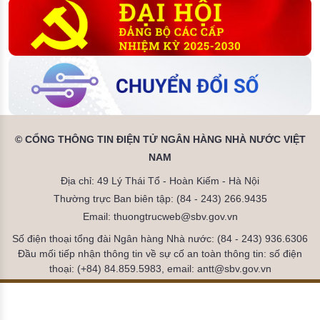
© CỔNG THÔNG TIN ĐIỆN TỬ NGÂN HÀNG NHÀ NƯỚC VIỆT
NAM
Địa chỉ: 49 Lý Thái Tổ - Hoàn Kiếm - Hà Nội
Thường trực Ban biên tập: (84 - 243) 266.9435
Email: thuongtrucweb@sbv.gov.vn
Số điện thoại tổng đài Ngân hàng Nhà nước: (84 - 243) 936.6306
Đầu mối tiếp nhận thông tin về sự cố an toàn thông tin: số điện
thoại: (+84) 84.859.5983, email: antt@sbv.gov.vn