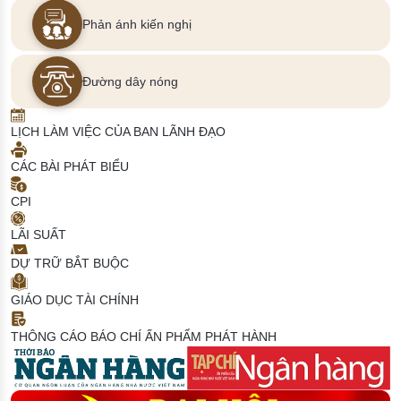
Phản ánh kiến nghị
Đường dây nóng
LỊCH LÀM VIỆC CỦA BAN LÃNH ĐẠO
CÁC BÀI PHÁT BIỂU
CPI
LÃI SUẤT
DỰ TRỮ BẮT BUỘC
GIÁO DỤC TÀI CHÍNH
THÔNG CÁO BÁO CHÍ
ẤN PHẨM PHÁT HÀNH