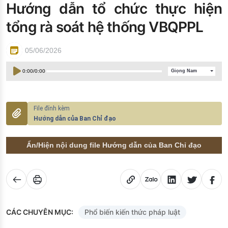
Hướng dẫn tổ chức thực hiện
Đào tạo ISO
tổng rà soát hệ thống VBQPPL
05/06/2026
0:00
/
0:00
Giọng Nam
Hướng dẫn của Ban Chỉ đạo
Ẩn/Hiện nội dung file Hướng dẫn của Ban Chỉ đạo
CÁC CHUYÊN MỤC:
Phổ biến kiến thức pháp luật