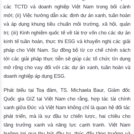
các TCTD và doanh nghiệp Việt Nam trong bối cảnh
mới; (ii) Việc hướng dẫn xác định dự án xanh, tuần hoàn
và áp dụng khung tiêu chuẩn môi trường, xã hội, quản
trị; (iii) Kinh nghiệm quốc tế về tài trợ vốn cho các dự án
kinh tế tuần hoàn, thực thi ESG và khuyến nghị các giải
pháp cho Việt Nam.
Sự đồng bộ từ cơ chế chính sách
tới các giải pháp thực tiễn sẽ giúp các tổ chức tín dụng
mở rộng cho vay đối với các dự án xanh, tuần hoàn và
doanh nghiệp áp dụng ESG.
Phát biểu t
ại Toạ đàm, TS. Michaela Baur, Giám đốc
Quốc gia GIZ tại Việt Nam cho rằng, hợp tác tài chính
xanh giữa Đức và Việt Nam không chỉ là quan hệ đối tác
phát triển, mà là sự đầu tư chiến lược, hai chiều cho
tăng trưởng xanh và năng lực cạnh tranh. Việt Nam
hưởng lợi qua thu hút đầu tư, thúc đẩy tăng trưởng và