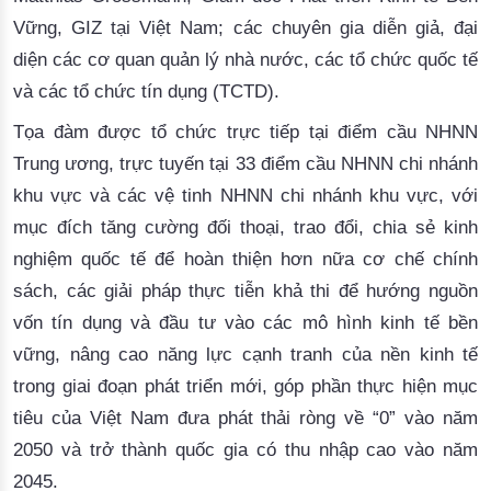
Vững, GIZ tại Việt Nam; các chuyên gia diễn giả, đại
diện
các cơ quan quản lý nhà nước, các tổ chức quốc tế
và các tổ chức tín dụng (TCTD).
Tọa đàm được tổ chức
trực tiếp tại điểm cầu NHNN
Trung ương
,
trực tuyến tại 33 điểm cầu NHNN chi nhánh
khu vực
và
các vệ tinh NHNN
chi nhánh
khu vực
,
với
mục đích tăng cường đối thoại, trao đổi, chia sẻ kinh
nghiệm quốc tế để hoàn thiện hơn nữa cơ chế chính
sách,
các giải pháp thực tiễn khả thi
để
hướng nguồn
vốn
tín dụng
và đầu tư vào
các mô hình kinh tế bền
vững, nâng cao năng lực cạnh tranh của nền kinh tế
trong giai đoạn phát triển mới
, góp phần thực hiện mục
tiêu của Việt Nam đưa phát thải ròng về “0” vào năm
2050 và trở thành quốc gia có thu nhập cao vào năm
2045.