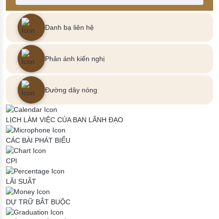
Danh bạ liên hệ
Phản ánh kiến nghị
Đường dây nóng
LỊCH LÀM VIỆC CỦA BAN LÃNH ĐẠO
CÁC BÀI PHÁT BIỂU
CPI
LÃI SUẤT
DỰ TRỮ BẮT BUỘC