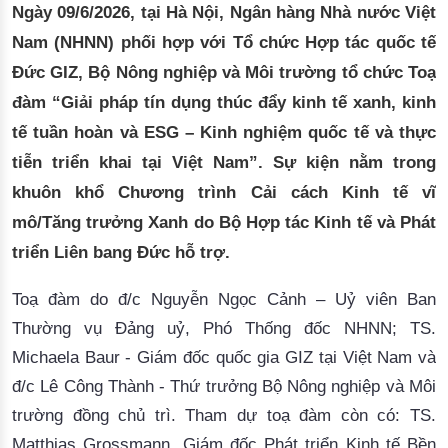
Ngày 09/6/2026, tại Hà Nội, Ngân hàng Nhà nước Việt
Đào tạo ISO
Nam (NHNN) phối hợp với Tổ chức Hợp tác quốc tế
Đức GIZ, Bộ Nông nghiệp và Môi trường tổ chức Toạ
đàm “Giải pháp tín dụng thúc đẩy kinh tế xanh, kinh
tế tuần hoàn và ESG – Kinh nghiệm quốc tế và thực
tiễn triển khai tại Việt Nam”. Sự kiện nằm trong
khuôn khổ Chương trình Cải cách Kinh tế vĩ
mô/Tăng trưởng Xanh do Bộ Hợp tác Kinh tế và Phát
triển Liên bang Đức hỗ trợ.
Toạ đàm do đ/c
Nguyễn Ngọc Cảnh – Uỷ viên Ban
Thường vụ Đảng uỷ, Phó Thống đốc NHNN
;
TS.
Michaela Baur
-
Giám đốc quốc gia GIZ tại Việt Nam
và
đ/c
Lê Công Thành
-
Thứ trưởng Bộ Nông nghiệp và
M
ôi
trường đồng chủ trì. Tham dự toạ đàm còn có
:
TS.
Matthias Grossmann, Giám đốc Phát triển Kinh tế Bền