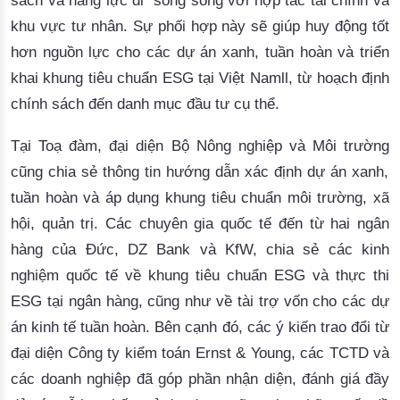
sách và năng lực đi song song với hợp tác tài chính và
khu vực tư nhân. Sự phối hợp này sẽ giúp huy động tốt
hơn nguồn lực cho các dự án xanh, tuần hoàn và triển
khai khung tiêu chuẩn ESG tại Việt Nam
ll
, từ hoạch định
chính sách đến danh mục đầu tư cụ thể.
Tại Toạ đàm,
đại diện Bộ Nông nghiệp và Môi trường
cũng
chia sẻ thông tin hướng dẫn xác định dự án xanh,
tuần hoàn và áp dụng khung tiêu chuẩn môi trường, xã
hội, quản trị. Các chuyên gia quốc tế đến từ hai ngân
hàng của Đức, DZ Bank và KfW, chia sẻ các kinh
nghiệm quốc tế về khung tiêu chuẩn ESG và thực thi
ESG tại ngân hàng, cũng như về tài trợ vốn cho các dự
án kinh tế tuần hoàn. Bên cạnh đó, các ý kiến
trao đổi từ
đại diện Công ty kiểm toán
Ernst
& Young, các TCTD và
các doanh nghiệp đã góp phần nhận diện, đánh giá đầy