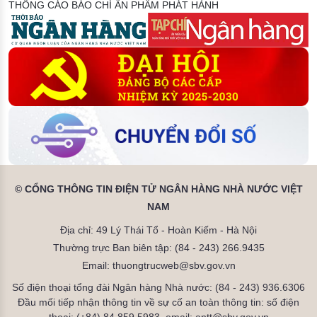
THÔNG CÁO BÁO CHÍ
ẤN PHẨM PHÁT HÀNH
© CỔNG THÔNG TIN ĐIỆN TỬ NGÂN HÀNG NHÀ NƯỚC VIỆT
NAM
Địa chỉ: 49 Lý Thái Tổ - Hoàn Kiếm - Hà Nội
Thường trực Ban biên tập: (84 - 243) 266.9435
Email: thuongtrucweb@sbv.gov.vn
Số điện thoại tổng đài Ngân hàng Nhà nước: (84 - 243) 936.6306
Đầu mối tiếp nhận thông tin về sự cố an toàn thông tin: số điện