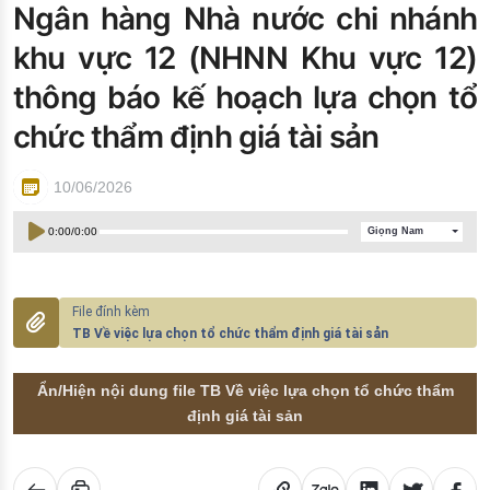
Ngân hàng Nhà nước chi nhánh
Đào tạo ISO
khu vực 12 (NHNN Khu vực 12)
thông báo kế hoạch lựa chọn tổ
chức thẩm định giá tài sản
10/06/2026
0:00
/
0:00
Giọng Nam
TB Về việc lựa chọn tổ chức thẩm định giá tài sản
Ẩn/Hiện nội dung file TB Về việc lựa chọn tổ chức thẩm
định giá tài sản