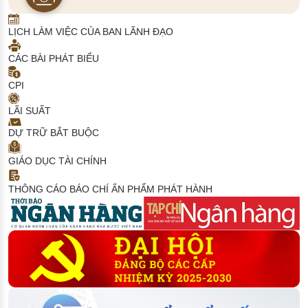
LỊCH LÀM VIỆC CỦA BAN LÃNH ĐẠO
CÁC BÀI PHÁT BIỂU
CPI
LÃI SUẤT
DỰ TRỮ BẮT BUỘC
GIÁO DỤC TÀI CHÍNH
THÔNG CÁO BÁO CHÍ
ẤN PHẨM PHÁT HÀNH